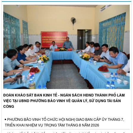
ĐOÀN KHẢO SÁT BAN KINH TẾ - NGÂN SÁCH HĐND THÀNH PHỐ LÀM
VIỆC TẠI UBND PHƯỜNG BẢO VINH VỀ QUẢN LÝ, SỬ DỤNG TÀI SẢN
CÔNG
PHƯỜNG BẢO VINH TỔ CHỨC HỘI NGHỊ GIAO BAN CẤP ỦY THÁNG 7,
TRIỂN KHAI NHIỆM VỤ TRỌNG TÂM THÁNG 8 NĂM 2026