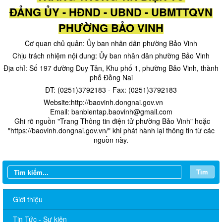
ĐẢNG ỦY - HĐND - UBND - UBMTTQVN
PHƯỜNG BẢO VINH
Cơ quan chủ quản: Ủy ban nhân dân phường Bảo Vinh
Chịu trách nhiệm nội dung: Ủy ban nhân dân phường Bảo Vinh
Địa chỉ: Số 197 đường Duy Tân, Khu phố 1, phường Bảo Vinh, thành
phố Đồng Nai
ĐT: (0251)3792183 - Fax: (0251)3792183
Website:http://baovinh.dongnai.gov.vn
Email: banbientap.baovinh@gmail.com
​ Ghi rõ nguồn "Trang Thông tin điện tử phường Bảo Vinh" hoặc
"https://baovinh.dongnai.gov.vn/" khi phát hành lại thông tin từ các
nguồn này.
Tìm
Giới thiệu
Tin Tức - Sự kiện