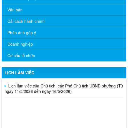
Văn bản
Cải cách hành chính
THÔNG BÁO Lịch làm việc của Chủ tịch, các Phó Chủ tịch
Phản ánh góp ý
UBND phường (Từ ngày 08/6/2026 đến ngày 13/6/2026)
Doanh nghiệp
CHƯƠNG TRÌNH LÀM VIỆC TUẦN 21 CỦA THƯỜNG TRỰC
ĐẢNG UỶ Từ ngày 18/5/2026 đến 22/5/2026
Cơ cấu tổ chức
Lịch làm việc của Chủ tịch, các Phó Chủ tịch UBND phường (Từ
ngày 18/5/2026 đến ngày 23/5/2026)
LỊCH LÀM VIỆC
Lịch làm việc của Chủ tịch, các Phó Chủ tịch UBND phường (Từ
ngày 11/5/2026 đến ngày 16/5/2026)
Trung tâm dịch việc làm thành phố Đồng Nai thông báo tuyển
dụng đơn hàng tháng 8 năm 2026