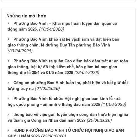
Những tin mới hơn
Phường Bảo Vinh – Khai mạc huấn luyện dân quân cơ
(16/04/2026)
động năm 2026.
Phường Bảo Vinh khảo sát kẻ vạch sơn và đặt biển báo
giao thông chẵn, lẻ đường Duy Tân phường Bảo Vinh
(23/04/2026)
Phường Bảo Vinh ra quân Cao điểm bảo đảm trật tự an toàn
giao thông, trật tự đô thị; kiềm chế, kéo giảm tai nạn giao
(23/04/2026)
thông dịp lễ 30/4 và 01/5 năm 2026
Công an phường Bảo Vinh tuần tra, phát hiện và bắt giữ đối
(01/05/2026)
tượng truy nã
Phường Bảo Vinh tổ chức Hội nghị giao ban kinh tế - xã
(11/06/2026)
hội, quốc phòng - an ninh 6 tháng đầu năm 2026
thông báo về việc gọi, tuyển chọn công dân thực hiện nghĩa
(20/06/2026)
vụ tham gia Công an Nhân dân năm 2027
HĐND PHƯỜNG BẢO VINH TỔ CHỨC HỘI NGHỊ GIAO BAN
(23/06/2026)
QUÝ II NĂM 2026