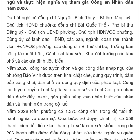
ngũ và thực hiện nghĩa vụ tham gia Công an Nhân dân
năm 2026.
Dự hội nghị có đồng chí Nguyễn Bích Thuỷ - Bí thư đảng uỷ -
Chủ tịch HĐND phường; đồng chí Bùi Quốc Thể - Phó bí thư
Đảng uỷ - Chủ tịch UBND phường, Chủ tịch HĐNVQS phường.
Cùng dự có lãnh đạo HĐND, các ban, ngành, đoàn thể; thành
viên HĐNVQS phường, các đồng chí Bí thư chi bộ, Trưởng ban
công tác mặt trận, Cảnh sát khu vực, Khu đội trưởng các khu
phố và các gia đình tiêu biểu.
Năm 2026, công tác tuyển chọn và gọi công dân nhập ngũ của
phường Bảo Vinh được triển khai chặt chẽ, đúng quy trình, đảm
bảo công khai, dân chủ và đúng quy định của pháp luật. Công
tác tuyên truyền Luật Nghĩa vụ quân sự và Luật Công an nhân
dân được đẩy mạnh, góp phần nâng cao nhận thức của nhân
dân và thanh niên trong độ tuổi.
Năm 2026 toàn phường có 1.375 công dân trong độ tuổi thi
hành nghĩa vụ quân sự. Qua bước sơ duyệt chính trị, có 558
thanh niên đủ điều kiện tham gia sơ khám sức khỏe; trong đó
206 thanh niên được điều động khám sức khỏe nghĩa vụ quân
sự. Qua các vòng sơ tuyển và khám tuyển nghiêm túc, khách