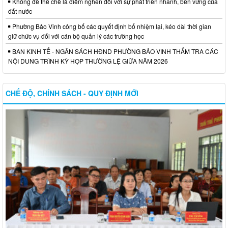
Không để thể chế là điểm nghẽn đối với sự phát triển nhanh, bền vững của
đất nước
Phường Bảo Vinh công bố các quyết định bổ nhiệm lại, kéo dài thời gian
giữ chức vụ đối với cán bộ quản lý các trường học
BAN KINH TẾ - NGÂN SÁCH HĐND PHƯỜNG BẢO VINH THẨM TRA CÁC
NỘI DUNG TRÌNH KỲ HỌP THƯỜNG LỆ GIỮA NĂM 2026
CHẾ ĐỘ, CHÍNH SÁCH - QUY ĐỊNH MỚI