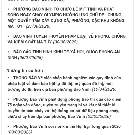
PHƯỜNG BẢO VINH: TỔ CHỨC LỄ MÍT TINH VÀ PHÁT
ĐỘNG NGÀY CHẠY OLYMPIC HƯỞNG ỨNG CHỦ ĐỀ “CHUNG
MỘT QUYẾT TÂM XÂY DỰNG XÃ, PHƯỜNG, ĐẶC KHU KHÔNG
(27/06/2026)
MA TÚY”
BẢO VINH TUYÊN TRUYỀN PHÁP LUẬT VỀ PHÒNG, CHỐNG
(30/06/2026)
VÀ KIỂM SOÁT MA TÚY
BÁO CÁO TÌNH HÌNH KINH TẾ-XÂ HỘI, QUỐC PHÒNG-AN
(06/07/2026)
NINH
Những tin cũ hơn
THÔNG BÁO Về việc chấp hành nghiêm các quy định của
pháp luật về đảm bảo trật tự đô thị, mỹ quan đô thị, môi
(10/04/2026)
trường đô thị trên địa bàn phường Bảo Vinh
Phường Bảo Vinh phát động phong trào thi đua cao điểm
75 ngày vận động, tuyên truyền trang bị và kết nối thiết bị
truyền tin báo cháy với hệ thống cơ sở dữ liệu phòng cháy,
(23/03/2026)
chữa cháy trên địa bàn phường Bảo Vinh
Phường Bảo Vinh sôi nổi khí thế Hội trại Tòng quân 2026
(03/03/2026)