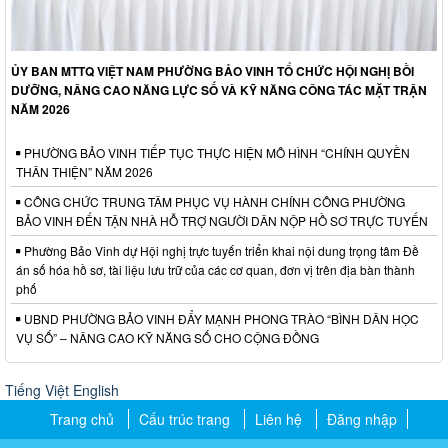
ỦY BAN MTTQ VIỆT NAM PHƯỜNG BẢO VINH TỔ CHỨC HỘI NGHỊ BỒI
DƯỠNG, NÂNG CAO NĂNG LỰC SỐ VÀ KỸ NĂNG CÔNG TÁC MẶT TRẬN
NĂM 2026
PHƯỜNG BẢO VINH TIẾP TỤC THỰC HIỆN MÔ HÌNH “CHÍNH QUYỀN
THÂN THIỆN” NĂM 2026
CÔNG CHỨC TRUNG TÂM PHỤC VỤ HÀNH CHÍNH CÔNG PHƯỜNG
BẢO VINH ĐẾN TẬN NHÀ HỖ TRỢ NGƯỜI DÂN NỘP HỒ SƠ TRỰC TUYẾN
Phường Bảo Vinh dự Hội nghị trực tuyến triển khai nội dung trọng tâm Đề
án số hóa hồ sơ, tài liệu lưu trữ của các cơ quan, đơn vị trên địa bàn thành
phố
UBND PHƯỜNG BẢO VINH ĐẨY MẠNH PHONG TRÀO “BÌNH DÂN HỌC
VỤ SỐ” – NÂNG CAO KỸ NĂNG SỐ CHO CỘNG ĐỒNG
Tiếng Việt
English
Trang chủ
Cấu trúc trang
Liên hệ
Đăng nhập