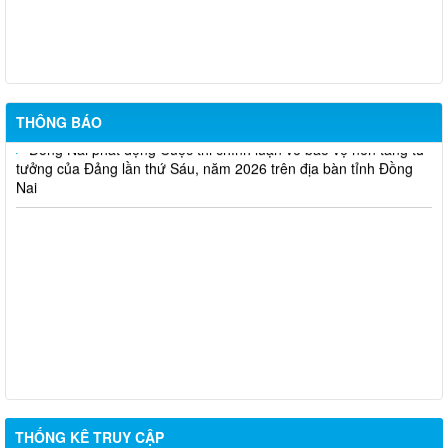
TUYÊN TRUYỀN SẮP XẾP, ĐỔI TÊN VÀ KIỆN TOÀN CÁC KHU
PHỐ PHƯỜNG BẢO VINH
Phường Bảo Vinh thông báo tuyển dụng viên chức năm 2026
THÔNG BÁO
Đồng Nai phát động Cuộc thi chính luận về bảo vệ nền tảng tư
tưởng của Đảng lần thứ Sáu, năm 2026 trên địa bàn tỉnh Đồng
Nai
THỐNG KÊ TRUY CẬP