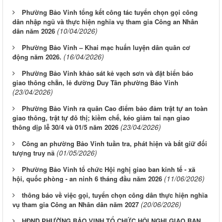
Phường Bảo Vinh tổng kết công tác tuyển chọn gọi công
dân nhập ngũ và thực hiện nghĩa vụ tham gia Công an Nhân
(10/04/2026)
dân năm 2026
Phường Bảo Vinh – Khai mạc huấn luyện dân quân cơ
(16/04/2026)
động năm 2026.
Phường Bảo Vinh khảo sát kẻ vạch sơn và đặt biển báo
giao thông chẵn, lẻ đường Duy Tân phường Bảo Vinh
(23/04/2026)
Phường Bảo Vinh ra quân Cao điểm bảo đảm trật tự an toàn
giao thông, trật tự đô thị; kiềm chế, kéo giảm tai nạn giao
(23/04/2026)
thông dịp lễ 30/4 và 01/5 năm 2026
Công an phường Bảo Vinh tuần tra, phát hiện và bắt giữ đối
(01/05/2026)
tượng truy nã
Phường Bảo Vinh tổ chức Hội nghị giao ban kinh tế - xã
(11/06/2026)
hội, quốc phòng - an ninh 6 tháng đầu năm 2026
thông báo về việc gọi, tuyển chọn công dân thực hiện nghĩa
(20/06/2026)
vụ tham gia Công an Nhân dân năm 2027
HĐND PHƯỜNG BẢO VINH TỔ CHỨC HỘI NGHỊ GIAO BAN