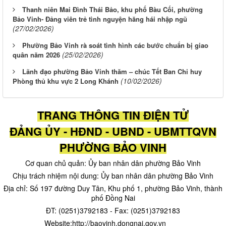
Thanh niên Mai Đình Thái Bảo, khu phố Bàu Cối, phường
Bảo Vinh- Đảng viên trẻ tình nguyện hăng hái nhập ngũ
(27/02/2026)
Phường Bảo Vinh rà soát tình hình các bước chuẩn bị giao
(25/02/2026)
quân năm 2026
Lãnh đạo phường Bảo Vinh thăm – chúc Tết Ban Chỉ huy
(10/02/2026)
Phòng thủ khu vực 2 Long Khánh
TRANG THÔNG TIN ĐIỆN TỬ
ĐẢNG ỦY - HĐND - UBND - UBMTTQVN
PHƯỜNG BẢO VINH
Cơ quan chủ quản: Ủy ban nhân dân phường Bảo Vinh
Chịu trách nhiệm nội dung: Ủy ban nhân dân phường Bảo Vinh
Địa chỉ: Số 197 đường Duy Tân, Khu phố 1, phường Bảo Vinh, thành
phố Đồng Nai
ĐT: (0251)3792183 - Fax: (0251)3792183
Website:http://baovinh.dongnai.gov.vn