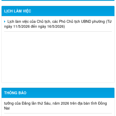
Lịch làm việc của Chủ tịch, các Phó Chủ tịch UBND phường (Từ
ngày 18/5/2026 đến ngày 23/5/2026)
LỊCH LÀM VIỆC
Lịch làm việc của Chủ tịch, các Phó Chủ tịch UBND phường (Từ
ngày 11/5/2026 đến ngày 16/5/2026)
Trung tâm dịch việc làm thành phố Đồng Nai thông báo tuyển
dụng đơn hàng tháng 8 năm 2026
TUYÊN TRUYỀN SẮP XẾP, ĐỔI TÊN VÀ KIỆN TOÀN CÁC KHU
PHỐ PHƯỜNG BẢO VINH
Phường Bảo Vinh thông báo tuyển dụng viên chức năm 2026
THÔNG BÁO
Đồng Nai phát động Cuộc thi chính luận về bảo vệ nền tảng tư
tưởng của Đảng lần thứ Sáu, năm 2026 trên địa bàn tỉnh Đồng
Nai