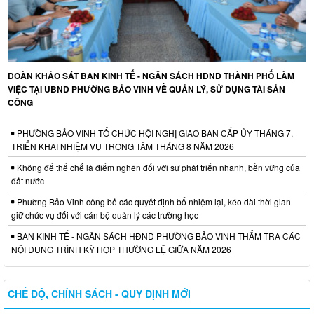
ĐOÀN KHẢO SÁT BAN KINH TẾ - NGÂN SÁCH HĐND THÀNH PHỐ LÀM
VIỆC TẠI UBND PHƯỜNG BẢO VINH VỀ QUẢN LÝ, SỬ DỤNG TÀI SẢN
CÔNG
PHƯỜNG BẢO VINH TỔ CHỨC HỘI NGHỊ GIAO BAN CẤP ỦY THÁNG 7,
TRIỂN KHAI NHIỆM VỤ TRỌNG TÂM THÁNG 8 NĂM 2026
Không để thể chế là điểm nghẽn đối với sự phát triển nhanh, bền vững của
đất nước
Phường Bảo Vinh công bố các quyết định bổ nhiệm lại, kéo dài thời gian
giữ chức vụ đối với cán bộ quản lý các trường học
BAN KINH TẾ - NGÂN SÁCH HĐND PHƯỜNG BẢO VINH THẨM TRA CÁC
NỘI DUNG TRÌNH KỲ HỌP THƯỜNG LỆ GIỮA NĂM 2026
CHẾ ĐỘ, CHÍNH SÁCH - QUY ĐỊNH MỚI