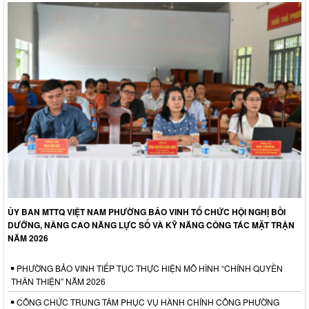
ỦY BAN MTTQ VIỆT NAM PHƯỜNG BẢO VINH TỔ CHỨC HỘI NGHỊ BỒI
DƯỠNG, NÂNG CAO NĂNG LỰC SỐ VÀ KỸ NĂNG CÔNG TÁC MẶT TRẬN
NĂM 2026
PHƯỜNG BẢO VINH TIẾP TỤC THỰC HIỆN MÔ HÌNH “CHÍNH QUYỀN
THÂN THIỆN” NĂM 2026
CÔNG CHỨC TRUNG TÂM PHỤC VỤ HÀNH CHÍNH CÔNG PHƯỜNG