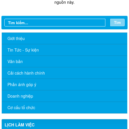
nguồn này.
Tìm
Giới thiệu
Tin Tức - Sự kiện
Văn bản
Cải cách hành chính
Phản ánh góp ý
Doanh nghiệp
THÔNG BÁO Lịch làm việc của Chủ tịch, các Phó Chủ tịch
UBND phường (Từ ngày 08/6/2026 đến ngày 13/6/2026)
Cơ cấu tổ chức
CHƯƠNG TRÌNH LÀM VIỆC TUẦN 21 CỦA THƯỜNG TRỰC
ĐẢNG UỶ Từ ngày 18/5/2026 đến 22/5/2026
LỊCH LÀM VIỆC