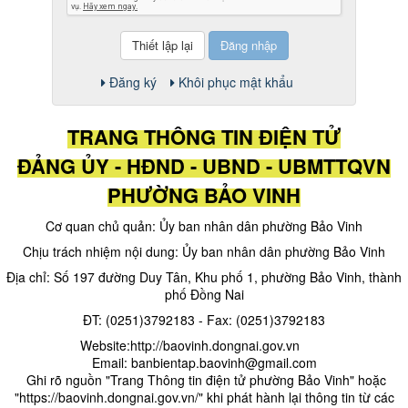
Đăng nhập
Đăng ký
Khôi phục mật khẩu
TRANG THÔNG TIN ĐIỆN TỬ
ĐẢNG ỦY - HĐND - UBND - UBMTTQVN
PHƯỜNG BẢO VINH
Cơ quan chủ quản: Ủy ban nhân dân phường Bảo Vinh
Chịu trách nhiệm nội dung: Ủy ban nhân dân phường Bảo Vinh
Địa chỉ: Số 197 đường Duy Tân, Khu phố 1, phường Bảo Vinh, thành
phố Đồng Nai
ĐT: (0251)3792183 - Fax: (0251)3792183
Website:http://baovinh.dongnai.gov.vn
Email: banbientap.baovinh@gmail.com
​ Ghi rõ nguồn "Trang Thông tin điện tử phường Bảo Vinh" hoặc
"https://baovinh.dongnai.gov.vn/" khi phát hành lại thông tin từ các