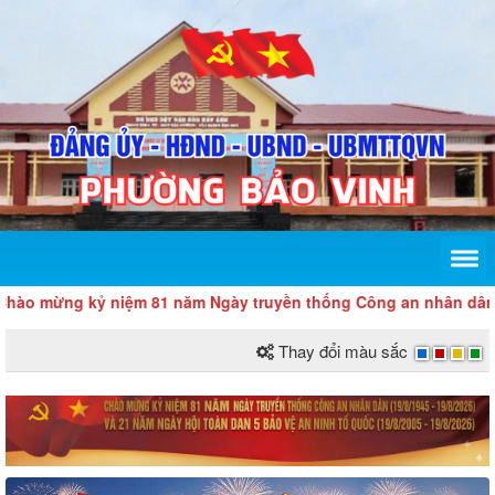
ào mừng kỷ niệm 81 năm Ngày truyền thống Công an nhân dân (19/8
Thay đổi màu sắc