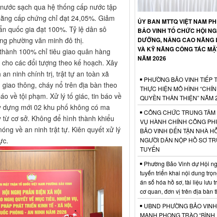
g nước sạch qua hệ thống cấp nước tập
ó bằng cấp chứng chỉ đạt 24,05%. Giảm
ỦY BAN MTTQ VIỆT NAM P
ẩn quốc gia đạt 100%. Tỷ lệ dân sô
BẢO VINH TỔ CHỨC HỘI NG
DƯỠNG, NÂNG CAO NĂNG 
ng phường văn minh đô thị.
VÀ KỸ NĂNG CÔNG TÁC MẶ
 thành 100% chỉ tiêu giao quân hàng
NĂM 2026
cho các đổi tượng theo kế hoạch. Xây
n ninh chính trị, trật tự an toàn xã
PHƯỜNG BẢO VINH TIẾP 
n giao thông, cháy nổ trên địa bàn theo
THỰC HIỆN MÔ HÌNH “CHÍ
áo về tội phạm. Xử lý tố giác, tin báo về
QUYỀN THÂN THIỆN” NĂM 
xây dựng mới 02 khu phố không có ma
CÔNG CHỨC TRUNG TÂM
ay từ cơ sở. Không để hình thành khiểu
VỤ HÀNH CHÍNH CÔNG P
óng về an ninh trật tự. Kiên quyết xử lý
BẢO VINH ĐẾN TẬN NHÀ H
NGƯỜI DÂN NỘP HỒ SƠ T
ực.
TUYẾN
Phường Bảo Vinh dự Hội ngh
tuyến triển khai nội dung trọ
án số hóa hồ sơ, tài liệu lưu 
cơ quan, đơn vị trên địa bàn
UBND PHƯỜNG BẢO VINH
MẠNH PHONG TRÀO “BÌNH