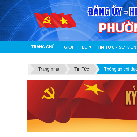
TRANG CHỦ
GIỚI THIỆU
TIN TỨC - SỰ KIỆN
▼
Trang nhất
Tin Tức
Thông tin chỉ đạ