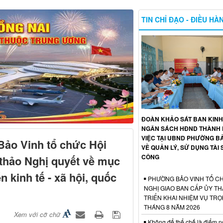
TIN CHỈ ĐẠO - ĐIỀU HÀ
ĐOÀN KHẢO SÁT BAN KINH 
NGÂN SÁCH HĐND THÀNH 
VIỆC TẠI UBND PHƯỜNG B
ảo Vinh tổ chức Hội
VỀ QUẢN LÝ, SỬ DỤNG TÀI
CÔNG
 thảo Nghị quyết về mục
ển kinh tế - xã hội, quốc
PHƯỜNG BẢO VINH TỔ CH
NGHỊ GIAO BAN CẤP ỦY TH
TRIỂN KHAI NHIỆM VỤ TR
THÁNG 8 NĂM 2026
Xem với cỡ chữ
Không để thể chế là điểm n