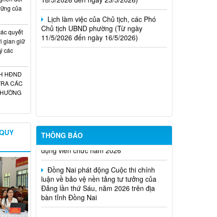
Chủ tịch UBND phường (Từ ngày
 vững của
11/5/2026 đến ngày 16/5/2026)
ác quyết
i gian giữ
Trung tâm dịch việc làm thành phố
ý các
Đồng Nai thông báo tuyển dụng đơn
hàng tháng 8 năm 2026
CH HĐND
TUYÊN TRUYỀN SẮP XẾP, ĐỔI TÊN
TRA CÁC
VÀ KIỆN TOÀN CÁC KHU PHỐ
 THƯỜNG
PHƯỜNG BẢO VINH
Phường Bảo Vinh thông báo tuyển
dụng viên chức năm 2026
 QUY
THÔNG BÁO
Đồng Nai phát động Cuộc thi chính
luận về bảo vệ nền tảng tư tưởng của
Đảng lần thứ Sáu, năm 2026 trên địa
bàn tỉnh Đồng Nai