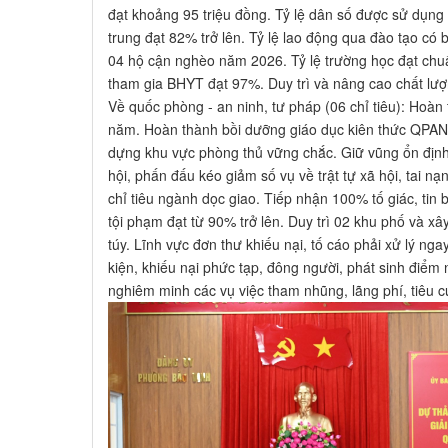
đạt khoảng 95 triệu đồng. Tỷ lệ dân số được sử dụn
trung đạt 82% trở lên. Tỷ lệ lao động qua đào tạo c
04 hộ cận nghèo năm 2026. Tỷ lệ trường học đạt chu
tham gia BHYT đạt 97%. Duy trì và nâng cao chất lượ
Về quốc phòng - an ninh, tư pháp (06 chỉ tiêu): Hoàn
năm. Hoàn thành bồi dưỡng giáo dục kiên thức QPAN 
dựng khu vực phòng thủ vững chắc. Giữ vũng ổn định a
hội, phấn đấu kéo giảm số vụ về trật tự xã hội, tai nạ
chỉ tiêu ngành dọc giao. Tiếp nhận 100% tố giác, tin b
tội phạm đạt từ 90% trở lên. Duy trì 02 khu phố và 
túy. Lĩnh vực đơn thư khiếu nại, tố cáo phải xử lý ng
kiện, khiếu nại phức tạp, đông người, phát sinh điểm n
nghiêm minh các vụ việc tham nhũng, lãng phí, tiêu c