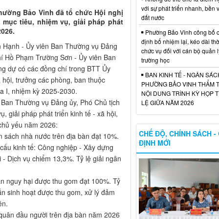
với sự phát triển nhanh, bền
hường Bảo Vinh đã tổ chức Hội nghị
đất nước
 mục tiêu, nhiệm vụ, giải pháp phát
2026.
Phường Bảo Vinh công bố c
định bổ nhiệm lại, kéo dài thờ
an Hạnh - Ủy viên Ban Thường vụ Đảng
chức vụ đối với cán bộ quản l
hí Hồ Phạm Trường Sơn - Ủy viên Ban
trường học
g dự có các đồng chí trong BTT Ủy
BAN KINH TẾ - NGÂN SÁ
 hội, trưởng các phòng, ban thuộc
PHƯỜNG BẢO VINH THẨM 
 I, nhiệm kỳ 2025-2030.
NỘI DUNG TRÌNH KỲ HỌP
n Ban Thường vụ Đảng ủy, Phó Chủ tịch
LỆ GIỮA NĂM 2026
 giải pháp phát triển kinh tế - xã hội,
 chủ yếu năm 2026:
CHẾ ĐỘ, CHÍNH SÁCH -
gân sách nhà nước trên địa bàn đạt 10%.
ĐỊNH MỚI
 cấu kinh tế: Công nghiệp - Xây dựng
 Dịch vụ chiểm 13,3%. Tỷ lệ giải ngân
i rắn nguy hại được thu gom đạt 100%. Tỷ
 rắn sinh hoạt được thu gom, xử lý đảm
ên.
h quân đầu người trên địa bàn năm 2026