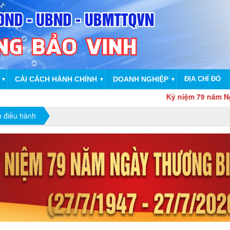
CẢI CÁCH HÀNH CHÍNH
DOANH NGHIỆP
ĐỊA CHỈ ĐỎ
▼
▼
▼
Kỷ niệm 79 năm Ngày Thương binh - 
o điều hành