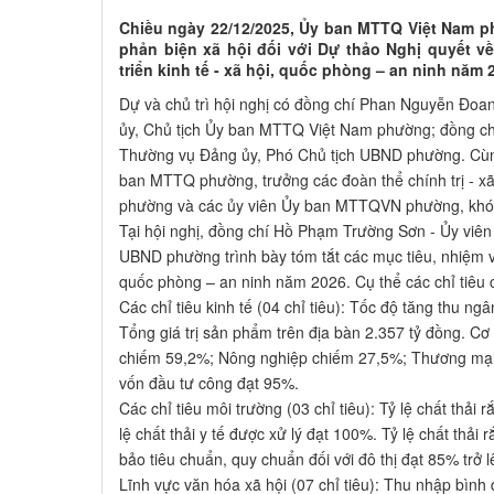
Chiều ngày 22/12/2025, Ủy ban MTTQ Việt Nam p
phản biện xã hội đối với Dự thảo Nghị quyết về
triển kinh tế - xã hội, quốc phòng – an ninh năm 
Dự và chủ trì hội nghị có đồng chí Phan Nguyễn Đo
ủy, Chủ tịch Ủy ban MTTQ Việt Nam phường; đồng c
Thường vụ Đảng ủy, Phó Chủ tịch UBND phường. Cùn
ban MTTQ phường, trưởng các đoàn thể chính trị - xã
phường và các ủy viên Ủy ban MTTQVN phường, khóa
Tại hội nghị, đồng chí Hồ Phạm Trường Sơn - Ủy viê
UBND phường trình bày tóm tắt các mục tiêu, nhiệm vụ,
quốc phòng – an ninh năm 2026. Cụ thể các chỉ tiêu
Các chỉ tiêu kinh tế (04 chỉ tiêu): Tốc độ tăng thu n
Tổng giá trị sản phẩm trên địa bàn 2.357 tỷ đồng. Cơ
chiếm 59,2%; Nông nghiệp chiếm 27,5%; Thương mại -
vốn đầu tư công đạt 95%.
Các chỉ tiêu môi trường (03 chỉ tiêu): Tỷ lệ chất thả
lệ chất thải y tế được xử lý đạt 100%. Tỷ lệ chất thải
bảo tiêu chuẩn, quy chuẩn đối với đô thị đạt 85% trở l
Lĩnh vực văn hóa xã hội (07 chỉ tiêu): Thu nhập bìn