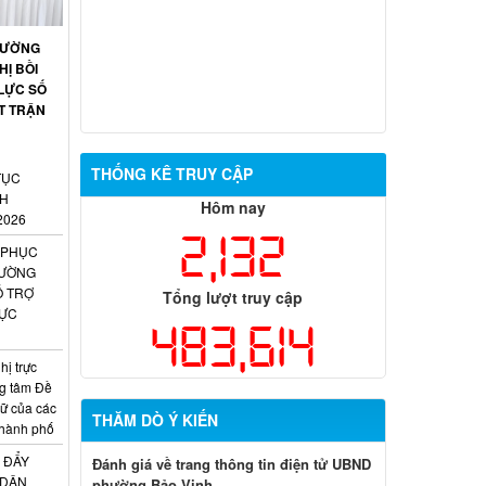
HƯỜNG
HỊ BỒI
LỰC SỐ
T TRẬN
THỐNG KÊ TRUY CẬP
TỤC
NH
Hôm nay
2026
2,132
 PHỤC
HƯỜNG
Ỗ TRỢ
Tổng lượt truy cập
RỰC
483,614
ị trực
ng tâm Đề
trữ của các
THĂM DÒ Ý KIẾN
 thành phố
 ĐẨY
Đánh giá về trang thông tin điện tử UBND
 DÂN
phường Bảo Vinh