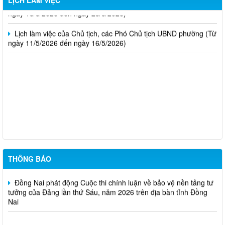
LỊCH LÀM VIỆC
ngày 18/5/2026 đến ngày 23/5/2026)
Lịch làm việc của Chủ tịch, các Phó Chủ tịch UBND phường (Từ
ngày 11/5/2026 đến ngày 16/5/2026)
Trung tâm dịch việc làm thành phố Đồng Nai thông báo tuyển
dụng đơn hàng tháng 8 năm 2026
TUYÊN TRUYỀN SẮP XẾP, ĐỔI TÊN VÀ KIỆN TOÀN CÁC KHU
PHỐ PHƯỜNG BẢO VINH
Phường Bảo Vinh thông báo tuyển dụng viên chức năm 2026
THÔNG BÁO
Đồng Nai phát động Cuộc thi chính luận về bảo vệ nền tảng tư
tưởng của Đảng lần thứ Sáu, năm 2026 trên địa bàn tỉnh Đồng
Nai