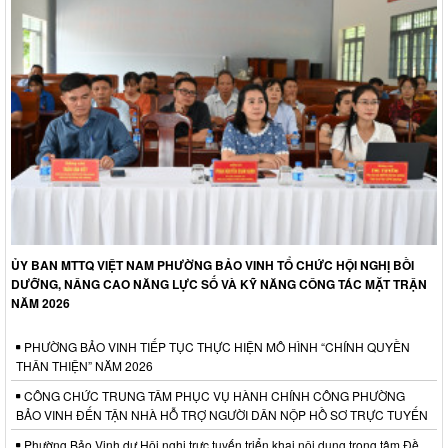
ỦY BAN MTTQ VIỆT NAM PHƯỜNG BẢO VINH TỔ CHỨC HỘI NGHỊ BỒI
DƯỠNG, NÂNG CAO NĂNG LỰC SỐ VÀ KỸ NĂNG CÔNG TÁC MẶT TRẬN
NĂM 2026
PHƯỜNG BẢO VINH TIẾP TỤC THỰC HIỆN MÔ HÌNH “CHÍNH QUYỀN
THÂN THIỆN” NĂM 2026
CÔNG CHỨC TRUNG TÂM PHỤC VỤ HÀNH CHÍNH CÔNG PHƯỜNG
BẢO VINH ĐẾN TẬN NHÀ HỖ TRỢ NGƯỜI DÂN NỘP HỒ SƠ TRỰC TUYẾN
Phường Bảo Vinh dự Hội nghị trực tuyến triển khai nội dung trọng tâm Đề