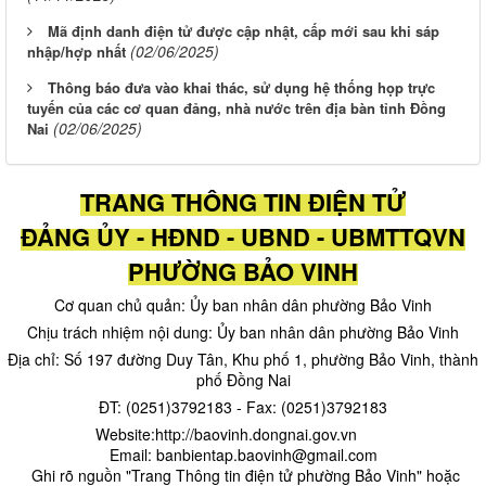
Mã định danh điện tử được cập nhật, cấp mới sau khi sáp
(02/06/2025)
nhập/hợp nhất
Thông báo đưa vào khai thác, sử dụng hệ thống họp trực
tuyến của các cơ quan đảng, nhà nước trên địa bàn tỉnh Đồng
(02/06/2025)
Nai
TRANG THÔNG TIN ĐIỆN TỬ
ĐẢNG ỦY - HĐND - UBND - UBMTTQVN
PHƯỜNG BẢO VINH
Cơ quan chủ quản: Ủy ban nhân dân phường Bảo Vinh
Chịu trách nhiệm nội dung: Ủy ban nhân dân phường Bảo Vinh
Địa chỉ: Số 197 đường Duy Tân, Khu phố 1, phường Bảo Vinh, thành
phố Đồng Nai
ĐT: (0251)3792183 - Fax: (0251)3792183
Website:http://baovinh.dongnai.gov.vn
Email: banbientap.baovinh@gmail.com
​ Ghi rõ nguồn "Trang Thông tin điện tử phường Bảo Vinh" hoặc