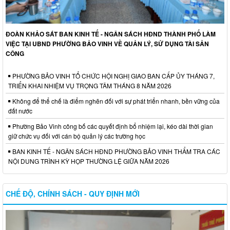
ĐOÀN KHẢO SÁT BAN KINH TẾ - NGÂN SÁCH HĐND THÀNH PHỐ LÀM
VIỆC TẠI UBND PHƯỜNG BẢO VINH VỀ QUẢN LÝ, SỬ DỤNG TÀI SẢN
CÔNG
PHƯỜNG BẢO VINH TỔ CHỨC HỘI NGHỊ GIAO BAN CẤP ỦY THÁNG 7,
TRIỂN KHAI NHIỆM VỤ TRỌNG TÂM THÁNG 8 NĂM 2026
Không để thể chế là điểm nghẽn đối với sự phát triển nhanh, bền vững của
đất nước
Phường Bảo Vinh công bố các quyết định bổ nhiệm lại, kéo dài thời gian
giữ chức vụ đối với cán bộ quản lý các trường học
BAN KINH TẾ - NGÂN SÁCH HĐND PHƯỜNG BẢO VINH THẨM TRA CÁC
NỘI DUNG TRÌNH KỲ HỌP THƯỜNG LỆ GIỮA NĂM 2026
CHẾ ĐỘ, CHÍNH SÁCH - QUY ĐỊNH MỚI