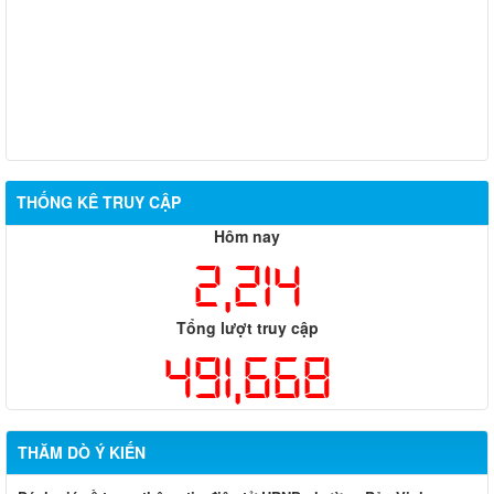
THỐNG KÊ TRUY CẬP
Hôm nay
2,214
Tổng lượt truy cập
491,668
THĂM DÒ Ý KIẾN