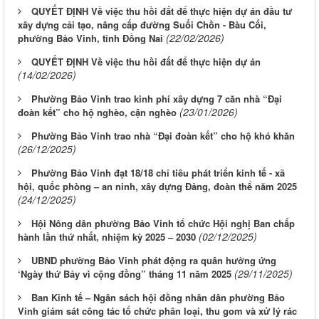
QUYẾT ĐỊNH Về việc thu hồi đất để thực hiện dự án đầu tư
xây dựng cải tạo, nâng cấp đường Suối Chồn - Bàu Cối,
(22/02/2026)
phường Bảo Vinh, tỉnh Đồng Nai
QUYẾT ĐỊNH Về việc thu hồi đất để thực hiện dự án
(14/02/2026)
Phường Bảo Vinh trao kinh phí xây dựng 7 căn nhà “Đại
(23/01/2026)
đoàn kết” cho hộ nghèo, cận nghèo
Phường Bảo Vinh trao nhà “Đại đoàn kết” cho hộ khó khăn
(26/12/2025)
Phường Bảo Vinh đạt 18/18 chỉ tiêu phát triển kinh tế - xã
hội, quốc phòng – an ninh, xây dựng Đảng, đoàn thể năm 2025
(24/12/2025)
Hội Nông dân phường Bảo Vinh tổ chức Hội nghị Ban chấp
(02/12/2025)
hành lần thứ nhất, nhiệm kỳ 2025 – 2030
UBND phường Bảo Vinh phát động ra quân hưởng ứng
(29/11/2025)
‘Ngày thứ Bảy vì cộng đồng” tháng 11 năm 2025
Ban Kinh tế – Ngân sách hội đồng nhân dân phường Bảo
Vinh giám sát công tác tổ chức phân loại, thu gom và xử lý rác