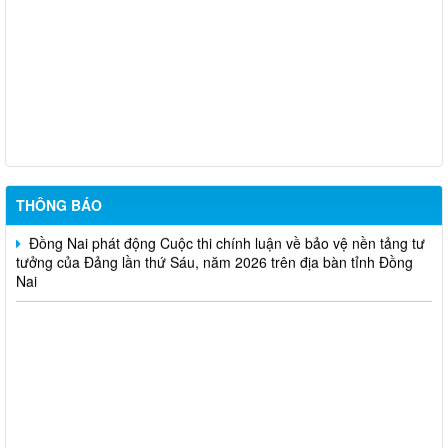
Trung tâm dịch việc làm thành phố Đồng Nai thông báo tuyển
dụng đơn hàng tháng 8 năm 2026
TUYÊN TRUYỀN SẮP XẾP, ĐỔI TÊN VÀ KIỆN TOÀN CÁC KHU
PHỐ PHƯỜNG BẢO VINH
Phường Bảo Vinh thông báo tuyển dụng viên chức năm 2026
THÔNG BÁO
Đồng Nai phát động Cuộc thi chính luận về bảo vệ nền tảng tư
tưởng của Đảng lần thứ Sáu, năm 2026 trên địa bàn tỉnh Đồng
Nai