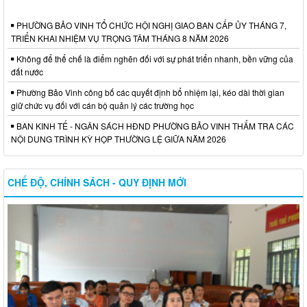
PHƯỜNG BẢO VINH TỔ CHỨC HỘI NGHỊ GIAO BAN CẤP ỦY THÁNG 7,
TRIỂN KHAI NHIỆM VỤ TRỌNG TÂM THÁNG 8 NĂM 2026
Không để thể chế là điểm nghẽn đối với sự phát triển nhanh, bền vững của
đất nước
Phường Bảo Vinh công bố các quyết định bổ nhiệm lại, kéo dài thời gian
giữ chức vụ đối với cán bộ quản lý các trường học
BAN KINH TẾ - NGÂN SÁCH HĐND PHƯỜNG BẢO VINH THẨM TRA CÁC
NỘI DUNG TRÌNH KỲ HỌP THƯỜNG LỆ GIỮA NĂM 2026
CHẾ ĐỘ, CHÍNH SÁCH - QUY ĐỊNH MỚI