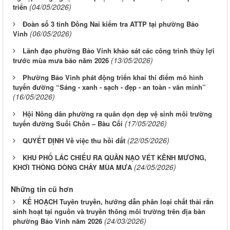
(04/05/2026)
triển
Đoàn số 3 tỉnh Đồng Nai kiểm tra ATTP tại phường Bảo
(06/05/2026)
Vinh
Lãnh đạo phường Bảo Vinh khảo sát các công trình thủy lợi
(13/05/2026)
trước mùa mưa bão năm 2026
Phường Bảo Vinh phát động triển khai thí điểm mô hình
tuyến đường “Sáng - xanh - sạch - đẹp - an toàn - văn minh”
(16/05/2026)
Hội Nông dân phường ra quân dọn dẹp vệ sinh môi trường
(17/05/2026)
tuyến đường Suối Chồn – Bàu Cối
(22/05/2026)
QUYẾT ĐỊNH Về việc thu hồi đất
KHU PHỐ LÁC CHIẾU RA QUÂN NẠO VÉT KÊNH MƯƠNG,
(24/05/2026)
KHƠI THÔNG DÒNG CHẢY MÙA MƯA
Những tin cũ hơn
KẾ HOẠCH Tuyên truyền, hướng dẫn phân loại chất thải rắn
sinh hoạt tại nguồn và truyền thông môi trường trên địa bàn
(24/03/2026)
phường Bảo Vinh năm 2026