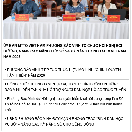
ỦY BAN MTTQ VIỆT NAM PHƯỜNG BẢO VINH TỔ CHỨC HỘI NGHỊ BỒI
DƯỠNG, NÂNG CAO NĂNG LỰC SỐ VÀ KỸ NĂNG CÔNG TÁC MẶT TRẬN
NĂM 2026
PHƯỜNG BẢO VINH TIẾP TỤC THỰC HIỆN MÔ HÌNH “CHÍNH QUYỀN
THÂN THIỆN” NĂM 2026
CÔNG CHỨC TRUNG TÂM PHỤC VỤ HÀNH CHÍNH CÔNG PHƯỜNG
BẢO VINH ĐẾN TẬN NHÀ HỖ TRỢ NGƯỜI DÂN NỘP HỒ SƠ TRỰC TUYẾN
Phường Bảo Vinh dự Hội nghị trực tuyến triển khai nội dung trọng tâm Đề
án số hóa hồ sơ, tài liệu lưu trữ của các cơ quan, đơn vị trên địa bàn thành
phố
UBND PHƯỜNG BẢO VINH ĐẨY MẠNH PHONG TRÀO “BÌNH DÂN HỌC
VỤ SỐ” – NÂNG CAO KỸ NĂNG SỐ CHO CỘNG ĐỒNG