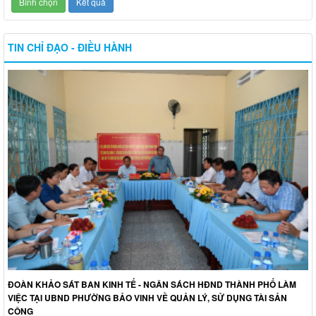
TIN CHỈ ĐẠO - ĐIỀU HÀNH
ĐOÀN KHẢO SÁT BAN KINH TẾ - NGÂN SÁCH HĐND THÀNH PHỐ LÀM
VIỆC TẠI UBND PHƯỜNG BẢO VINH VỀ QUẢN LÝ, SỬ DỤNG TÀI SẢN
CÔNG