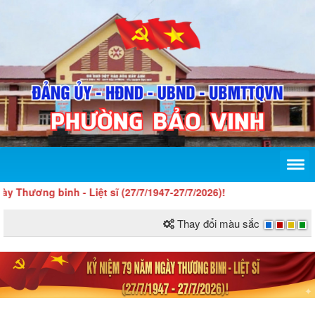
ng binh - Liệt sĩ (27/7/1947-27/7/2026)!
Thay đổi màu sắc