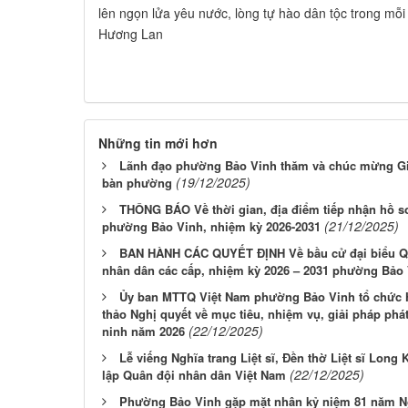
lên ngọn lửa yêu nước, lòng tự hào dân tộc trong mỗi n
Hương Lan
Những tin mới hơn
Lãnh đạo phường Bảo Vinh thăm và chúc mừng Giá
(19/12/2025)
bàn phường
THÔNG BÁO Về thời gian, địa điểm tiếp nhận hồ s
(21/12/2025)
phường Bảo Vinh, nhiệm kỳ 2026-2031
BAN HÀNH CÁC QUYẾT ĐỊNH Về bầu cử đại biểu Quố
nhân dân các cấp, nhiệm kỳ 2026 – 2031 phường Bảo
Ủy ban MTTQ Việt Nam phường Bảo Vinh tổ chức Hộ
thảo Nghị quyết về mục tiêu, nhiệm vụ, giải pháp phát 
(22/12/2025)
ninh năm 2026
Lễ viếng Nghĩa trang Liệt sĩ, Đền thờ Liệt sĩ Lon
(22/12/2025)
lập Quân đội nhân dân Việt Nam
Phường Bảo Vinh gặp mặt nhân kỷ niệm 81 năm Ng