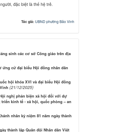
gười, đặc biệt là thế hệ trẻ.
Tác giả:
UBND phường Bảo Vinh
ng sinh các cơ sở Công giáo trên địa
ơ ứng cử đại biểu Hội đồng nhân dân
c hội khóa XVI và đại biểu Hội đồng
(21/12/2025)
 Vinh
i nghị phản biện xã hội đối với dự
triển kinh tế - xã hội, quốc phòng – an
g Khánh nhân kỷ niệm 81 năm ngày thành
ày thành lập Quân đội Nhân dân Việt