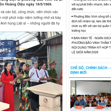
 đồn Hoàng Diệu ngày 18/5/1969.
với sự phát triển nhanh, bền
đất nước
 và cán bộ, công chức, viên chức các
Phường Bảo Vinh công bố c
nh một phút mặc niệm tưởng nhớ và bày
định bổ nhiệm lại, kéo dài thờ
ác Anh hùng Liệt sĩ – những người đã hy
chức vụ đối với cán bộ quản l
trường học
BAN KINH TẾ - NGÂN SÁ
PHƯỜNG BẢO VINH THẨM 
NỘI DUNG TRÌNH KỲ HỌP
LỆ GIỮA NĂM 2026
CHẾ ĐỘ, CHÍNH SÁCH -
ĐỊNH MỚI