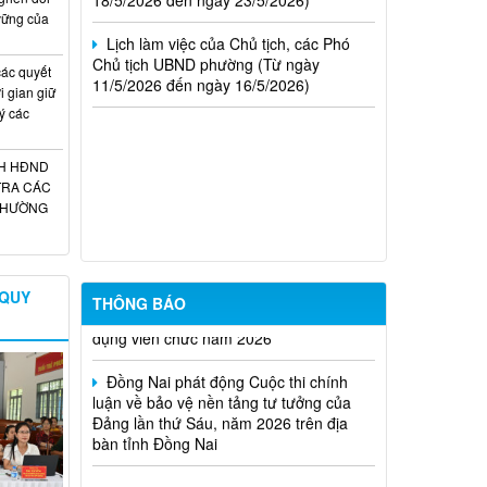
Lịch làm việc của Chủ tịch, các Phó
 vững của
Chủ tịch UBND phường (Từ ngày
11/5/2026 đến ngày 16/5/2026)
ác quyết
i gian giữ
Trung tâm dịch việc làm thành phố
ý các
Đồng Nai thông báo tuyển dụng đơn
hàng tháng 8 năm 2026
CH HĐND
TRA CÁC
TUYÊN TRUYỀN SẮP XẾP, ĐỔI TÊN
 THƯỜNG
VÀ KIỆN TOÀN CÁC KHU PHỐ
PHƯỜNG BẢO VINH
Phường Bảo Vinh thông báo tuyển
 QUY
dụng viên chức năm 2026
THÔNG BÁO
Đồng Nai phát động Cuộc thi chính
luận về bảo vệ nền tảng tư tưởng của
Đảng lần thứ Sáu, năm 2026 trên địa
bàn tỉnh Đồng Nai