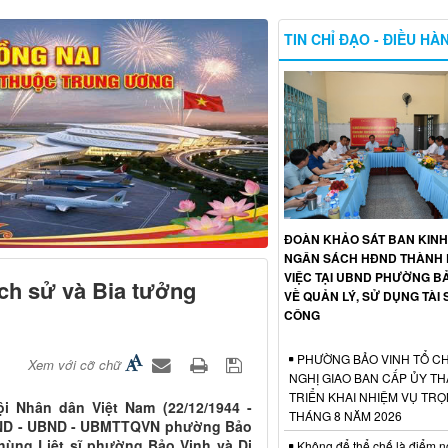
TIN CHỈ ĐẠO - ĐIỀU HÀ
ĐOÀN KHẢO SÁT BAN KINH 
NGÂN SÁCH HĐND THÀNH 
VIỆC TẠI UBND PHƯỜNG B
ịch sử và Bia tưởng
VỀ QUẢN LÝ, SỬ DỤNG TÀI
CÔNG
PHƯỜNG BẢO VINH TỔ CH
Xem với cỡ chữ
NGHỊ GIAO BAN CẤP ỦY TH
TRIỂN KHAI NHIỆM VỤ TR
 Nhân dân Việt Nam (22/12/1944 -
THÁNG 8 NĂM 2026
 HĐND - UBND - UBMTTQVN phường Bảo
hùng Liệt sĩ phường Bảo Vinh và Di
Không để thể chế là điểm n