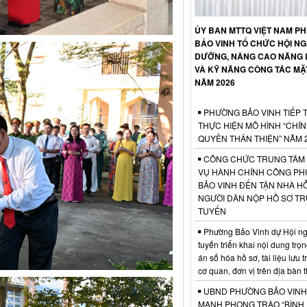
ỦY BAN MTTQ VIỆT NAM P
BẢO VINH TỔ CHỨC HỘI NG
DƯỠNG, NÂNG CAO NĂNG 
VÀ KỸ NĂNG CÔNG TÁC MẶ
NĂM 2026
PHƯỜNG BẢO VINH TIẾP 
THỰC HIỆN MÔ HÌNH “CHÍ
QUYỀN THÂN THIỆN” NĂM 
CÔNG CHỨC TRUNG TÂM
VỤ HÀNH CHÍNH CÔNG P
BẢO VINH ĐẾN TẬN NHÀ H
NGƯỜI DÂN NỘP HỒ SƠ T
TUYẾN
Phường Bảo Vinh dự Hội ngh
tuyến triển khai nội dung trọ
án số hóa hồ sơ, tài liệu lưu 
cơ quan, đơn vị trên địa bàn
UBND PHƯỜNG BẢO VINH
MẠNH PHONG TRÀO “BÌNH