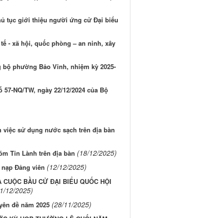
ủ tục giới thiệu người ứng cử Đại biểu
 tế - xã hội, quốc phòng – an ninh, xây
g bộ phường Bảo Vinh, nhiệm kỳ 2025-
ố 57-NQ/TW, ngày 22/12/2024 của Bộ
 việc sử dụng nước sạch trên địa bàn
(18/12/2025)
m Tin Lành trên địa bàn
(12/12/2025)
 nạp Đảng viên
A CUỘC BẦU CỬ ĐẠI BIỂU QUỐC HỘI
1/12/2025)
(28/11/2025)
yên đề năm 2025