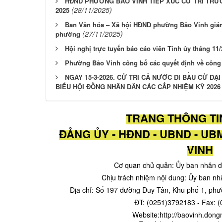
HĐND PHƯỜNG BẢO VINH TIẾP XÚC CỬ TRI TRƯ
(28/11/2025)
2025
Ban Văn hóa – Xã hội HĐND phường Bảo Vinh giám 
(27/11/2025)
phường
Hội nghị trực tuyến báo cáo viên Tỉnh ủy tháng 11
Phường Bảo Vinh công bố các quyết định về công 
NGÀY 15-3-2026. CỬ TRI CẢ NƯỚC ĐI BẦU CỬ ĐẠI
BIỂU HỘI ĐỒNG NHÂN DÂN CÁC CẤP NHIỆM KỲ 2026 
TRANG THÔNG TI
ĐẢNG ỦY - HĐND - UBND - 
VINH
Cơ quan chủ quản: Ủy ban nhân 
Chịu trách nhiệm nội dung: Ủy ban n
Địa chỉ: Số 197 đường Duy Tân, Khu phố 1, ph
ĐT: (0251)3792183 - Fax: 
Website:http://baovinh.d