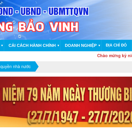
CẢI CÁCH HÀNH CHÍNH
DOANH NGHIỆP
ĐỊA CHỈ ĐỎ
▼
▼
▼
Chào mừng kỷ niệm 81 năm Ngà
 quyền nhà nước