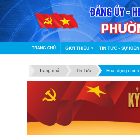
TRANG CHỦ
GIỚI THIỆU
TIN TỨC - SỰ KIỆN
▼
Trang nhất
Tin Tức
Hoạt động chính