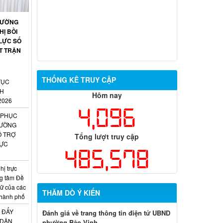
HƯỜNG
HỊ BỒI
LỰC SỐ
T TRẬN
THỐNG KÊ TRUY CẬP
TỤC
NH
Hôm nay
2026
4,096
 PHỤC
HƯỜNG
Ỗ TRỢ
Tổng lượt truy cập
RỰC
485,578
ị trực
ng tâm Đề
trữ của các
THĂM DÒ Ý KIẾN
 thành phố
 ĐẨY
Đánh giá về trang thông tin điện tử UBND
 DÂN
phường Bảo Vinh