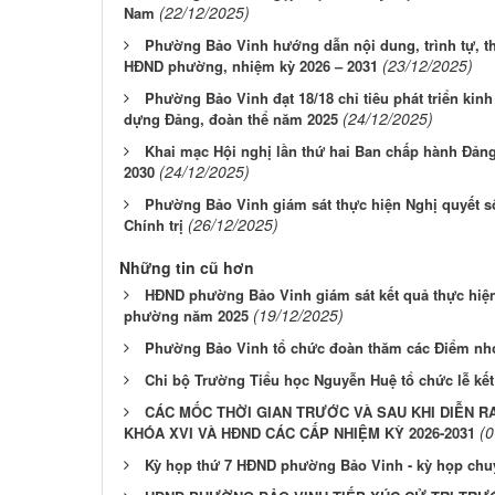
(22/12/2025)
Nam
Phường Bảo Vinh hướng dẫn nội dung, trình tự, th
(23/12/2025)
HĐND phường, nhiệm kỳ 2026 – 2031
Phường Bảo Vinh đạt 18/18 chỉ tiêu phát triển kinh
(24/12/2025)
dựng Đảng, đoàn thể năm 2025
Khai mạc Hội nghị lần thứ hai Ban chấp hành Đản
(24/12/2025)
2030
Phường Bảo Vinh giám sát thực hiện Nghị quyết s
(26/12/2025)
Chính trị
Những tin cũ hơn
HĐND phường Bảo Vinh giám sát kết quả thực hiện
(19/12/2025)
phường năm 2025
Phường Bảo Vinh tổ chức đoàn thăm các Điểm nhó
Chi bộ Trường Tiểu học Nguyễn Huệ tổ chức lễ kết
CÁC MỐC THỜI GIAN TRƯỚC VÀ SAU KHI DIỄN R
(0
KHÓA XVI VÀ HĐND CÁC CẤP NHIỆM KỲ 2026-2031
Kỳ họp thứ 7 HĐND phường Bảo Vinh - kỳ họp chu