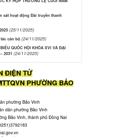
ỚC KỲ HỌP THƯỜNG LỆ CUỐI NĂM
sát hoạt động Đài truyền thanh
(25/11/2025)
/2025
(24/11/2025)
tác cán bộ
 BIỂU QUỐC HỘI KHÓA XVI VÀ ĐẠI
(24/11/2025)
– 2031
N ĐIỆN TỬ
UBMTTQVN PHƯỜNG BẢO
dân phường Bảo Vinh
hân dân phường Bảo Vinh
ường Bảo Vinh, thành phố Đồng Nai
(0251)3792183
ongnai.gov.vn