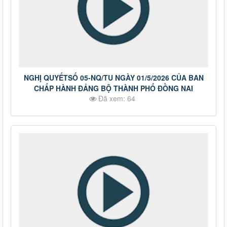
NGHỊ QUYẾTSỐ 05-NQ/TU NGÀY 01/5/2026 CỦA BAN
CHẤP HÀNH ĐẢNG BỘ THÀNH PHỐ ĐỒNG NAI
Đã xem: 64