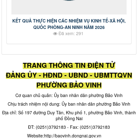
KẾT QUẢ THỰC HIỆN CÁC NHIỆM VỤ KINH TẾ-XÃ HỘI,
QUỐC PHÒNG-AN NINH NĂM 2026
Đã xem: 291
TRANG THÔNG TIN ĐIỆN TỬ
ĐẢNG ỦY - HĐND - UBND - UBMTTQVN
PHƯỜNG BẢO VINH
Cơ quan chủ quản: Ủy ban nhân dân phường Bảo Vinh
Chịu trách nhiệm nội dung: Ủy ban nhân dân phường Bảo Vinh
Địa chỉ: Số 197 đường Duy Tân, Khu phố 1, phường Bảo Vinh, thành
phố Đồng Nai
ĐT: (0251)3792183 - Fax: (0251)3792183
Website:http://baovinh.dongnai.gov.vn