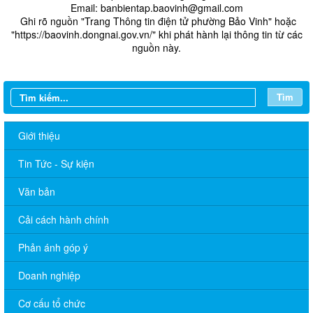
Email: banbientap.baovinh@gmail.com
​ Ghi rõ nguồn "Trang Thông tin điện tử phường Bảo Vinh" hoặc
"https://baovinh.dongnai.gov.vn/" khi phát hành lại thông tin từ các
nguồn này.
Tìm
Giới thiệu
Tin Tức - Sự kiện
Văn bản
Cải cách hành chính
THÔNG BÁO Lịch làm việc của Chủ tịch, các Phó Chủ tịch
Phản ánh góp ý
UBND phường (Từ ngày 08/6/2026 đến ngày 13/6/2026)
Doanh nghiệp
CHƯƠNG TRÌNH LÀM VIỆC TUẦN 21 CỦA THƯỜNG TRỰC
ĐẢNG UỶ Từ ngày 18/5/2026 đến 22/5/2026
Cơ cấu tổ chức