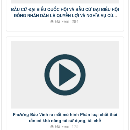
BẦU CỬ ĐẠI BIỂU QUỐC HỘI VÀ BẦU CỬ ĐẠI BIỂU HỘI
ĐỒNG NHÂN DÂN LÀ QUYỀN LỢI VÀ NGHĨA VỤ CỦA
Đã xem: 284
CÔNG DÂN
Phường Bảo Vinh ra mắt mô hình Phân loại chất thải
rắn có khả năng tái sử dụng, tái chế
Đã xem: 175