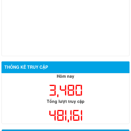
THỐNG KÊ TRUY CẬP
Hôm nay
3,480
Tổng lượt truy cập
481,161