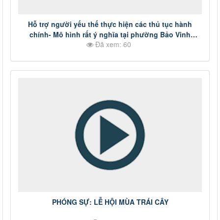
Hỗ trợ người yếu thế thực hiện các thủ tục hành
chính- Mô hình rất ý nghĩa tại phường Bảo Vinh
Đã xem: 60
#DongNai #thoisu #tintuctrongngay
#truyenhinhDongNai
PHÓNG SỰ: LỄ HỘI MÙA TRÁI CÂY