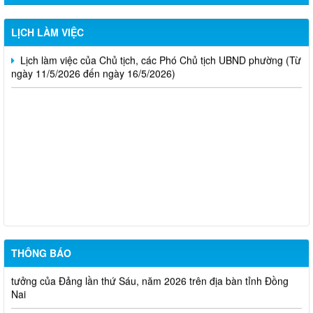
Lịch làm việc của Chủ tịch, các Phó Chủ tịch UBND phường (Từ
ngày 18/5/2026 đến ngày 23/5/2026)
LỊCH LÀM VIỆC
Lịch làm việc của Chủ tịch, các Phó Chủ tịch UBND phường (Từ
ngày 11/5/2026 đến ngày 16/5/2026)
Trung tâm dịch việc làm thành phố Đồng Nai thông báo tuyển
dụng đơn hàng tháng 8 năm 2026
TUYÊN TRUYỀN SẮP XẾP, ĐỔI TÊN VÀ KIỆN TOÀN CÁC KHU
PHỐ PHƯỜNG BẢO VINH
Phường Bảo Vinh thông báo tuyển dụng viên chức năm 2026
THÔNG BÁO
Đồng Nai phát động Cuộc thi chính luận về bảo vệ nền tảng tư
tưởng của Đảng lần thứ Sáu, năm 2026 trên địa bàn tỉnh Đồng
Nai