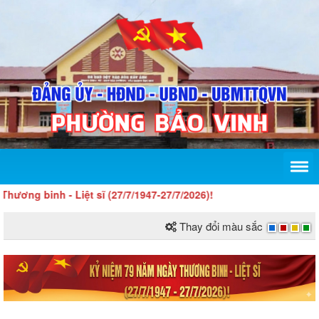
 binh - Liệt sĩ (27/7/1947-27/7/2026)!
Thay đổi màu sắc