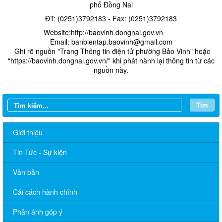
phố Đồng Nai
ĐT: (0251)3792183 - Fax: (0251)3792183
Website:http://baovinh.dongnai.gov.vn
Email: banbientap.baovinh@gmail.com
​ Ghi rõ nguồn "Trang Thông tin điện tử phường Bảo Vinh" hoặc
"https://baovinh.dongnai.gov.vn/" khi phát hành lại thông tin từ các
nguồn này.
Tìm
Giới thiệu
Tin Tức - Sự kiện
Văn bản
Cải cách hành chính
Phản ánh góp ý
THÔNG BÁO Lịch làm việc của Chủ tịch, các Phó Chủ tịch