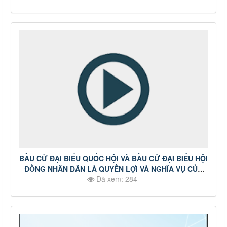
#truyenhinhDongNai
BẦU CỬ ĐẠI BIỂU QUỐC HỘI VÀ BẦU CỬ ĐẠI BIỂU HỘI
ĐỒNG NHÂN DÂN LÀ QUYỀN LỢI VÀ NGHĨA VỤ CỦA
Đã xem: 284
CÔNG DÂN