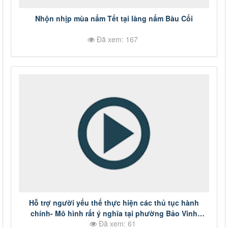
Nhộn nhịp mùa nấm Tết tại làng nấm Bàu Cối
Đã xem: 167
Hỗ trợ người yếu thế thực hiện các thủ tục hành
chính- Mô hình rất ý nghĩa tại phường Bảo Vinh
Đã xem: 61
#DongNai #thoisu #tintuctrongngay