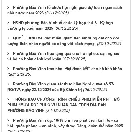
Phường Bảo Vinh tổ chức hội nghị giao dự toán ngân sách
(31/12/2025)
nhà nước năm 2026
HĐND phường Bảo Vinh tổ chức kỳ họp thứ 8 - Kỳ họp
(30/12/2025)
thường lệ cuối năm 2025
QUYẾT ĐỊNH Về việc miễn, giảm tiền sử dụng đất cho đối
(30/12/2025)
tượng thân nhân người có công với cách mạng.
Phường Bảo Vinh trao tặng quà cho hộ nghèo, cận nghèo
(27/12/2025)
và hộ có hoàn cảnh khó khăn
Phường Bảo Vinh trao nhà “Đại đoàn kết” cho hộ khó khăn
(26/12/2025)
Phường Bảo Vinh giám sát thực hiện Nghị quyết số 57-
(26/12/2025)
NQ/TW, ngày 22/12/2024 của Bộ Chính trị
THÔNG BÁO CHƯƠNG TRÌNH CHIẾU PHIM MIỄN PHÍ – BỘ
PHIM “MƯA ĐỎ” PHỤC VỤ NHÂN DÂN TRÊN ĐỊA BÀN
(24/12/2025)
PHƯỜNG BẢO VINH
Phường Bảo Vinh đạt 18/18 chỉ tiêu phát triển kinh tế - xã
hội, quốc phòng – an ninh, xây dựng Đảng, đoàn thể năm 2025
(24/12/2025)