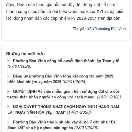
động Nhân dân tham gia bầu cử đầy đủ, đúng luật; tổ chức
thành công cuộc bầu cử đại biểu Quốc hội khóa XVI và đại biểu
Hội đồng nhân dân các cấp nhiệm kỳ 2026-2031 trên địa bàn.
Tác giả:
UBND phường Bảo Vinh
Những tin mới hơn
Phường Bảo Vinh công bố quyết định thành lập Trạm y tế
(07/01/2026)
Đảng ủy phường Bảo Vinh tổng kết công tác năm 2025,
(09/01/2026)
triển khai nhiệm vụ năm 2026
QUYẾT ĐỊNH Về việc miễn, giảm tiền sử dụng đất cho đối
(10/01/2026)
tượng thân nhân người có công với cách mạng.
NGHỊ QUYẾT THỐNG NHẤT CHỌN NGÀY 24/11 HẰNG NĂM
(14/01/2026)
LÀ "NGÀY VĂN HÓA VIỆT NAM"
Phường Bảo Vinh trao kinh phí xây dựng 7 căn nhà “Đại
(23/01/2026)
đoàn kết” cho hộ nghèo, cận nghèo