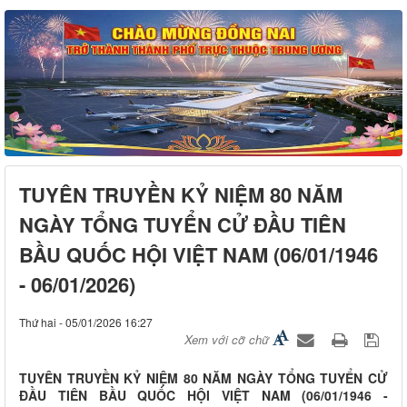
TUYÊN TRUYỀN KỶ NIỆM 80 NĂM
NGÀY TỔNG TUYỂN CỬ ĐẦU TIÊN
BẦU QUỐC HỘI VIỆT NAM (06/01/1946
- 06/01/2026)
Thứ hai - 05/01/2026 16:27
Xem với cỡ chữ
TUYÊN TRUYỀN KỶ NIỆM 80 NĂM NGÀY TỔNG TUYỂN CỬ
ĐẦU TIÊN BẦU QUỐC HỘI VIỆT NAM (06/01/1946 -