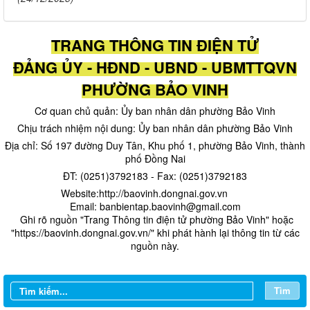
TRANG THÔNG TIN ĐIỆN TỬ
ĐẢNG ỦY - HĐND - UBND - UBMTTQVN
PHƯỜNG BẢO VINH
Cơ quan chủ quản: Ủy ban nhân dân phường Bảo Vinh
Chịu trách nhiệm nội dung: Ủy ban nhân dân phường Bảo Vinh
Địa chỉ: Số 197 đường Duy Tân, Khu phố 1, phường Bảo Vinh, thành
phố Đồng Nai
ĐT: (0251)3792183 - Fax: (0251)3792183
Website:http://baovinh.dongnai.gov.vn
Email: banbientap.baovinh@gmail.com
​ Ghi rõ nguồn "Trang Thông tin điện tử phường Bảo Vinh" hoặc
"https://baovinh.dongnai.gov.vn/" khi phát hành lại thông tin từ các
nguồn này.
Tìm