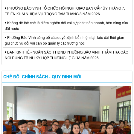
PHƯỜNG BẢO VINH TỔ CHỨC HỘI NGHỊ GIAO BAN CẤP ỦY THÁNG 7,
TRIỂN KHAI NHIỆM VỤ TRỌNG TÂM THÁNG 8 NĂM 2026
Không để thể chế là điểm nghẽn đối với sự phát triển nhanh, bền vững của
đất nước
Phường Bảo Vinh công bố các quyết định bổ nhiệm lại, kéo dài thời gian
giữ chức vụ đối với cán bộ quản lý các trường học
BAN KINH TẾ - NGÂN SÁCH HĐND PHƯỜNG BẢO VINH THẨM TRA CÁC
NỘI DUNG TRÌNH KỲ HỌP THƯỜNG LỆ GIỮA NĂM 2026
CHẾ ĐỘ, CHÍNH SÁCH - QUY ĐỊNH MỚI