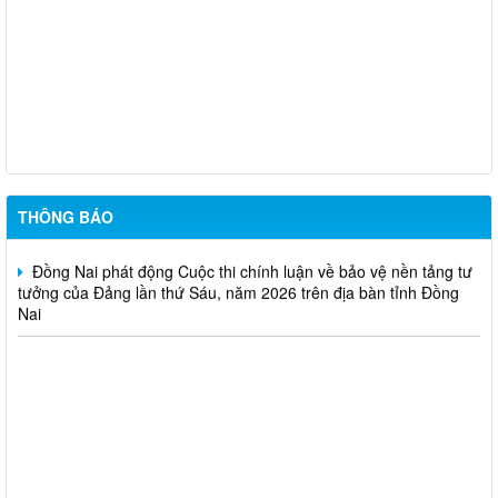
Trung tâm dịch việc làm thành phố Đồng Nai thông báo tuyển
dụng đơn hàng tháng 8 năm 2026
TUYÊN TRUYỀN SẮP XẾP, ĐỔI TÊN VÀ KIỆN TOÀN CÁC KHU
PHỐ PHƯỜNG BẢO VINH
Phường Bảo Vinh thông báo tuyển dụng viên chức năm 2026
THÔNG BÁO
Đồng Nai phát động Cuộc thi chính luận về bảo vệ nền tảng tư
tưởng của Đảng lần thứ Sáu, năm 2026 trên địa bàn tỉnh Đồng
Nai