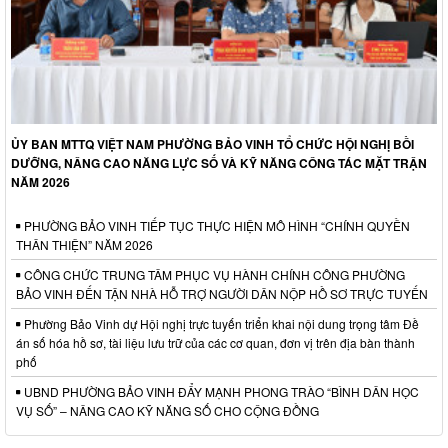
ỦY BAN MTTQ VIỆT NAM PHƯỜNG BẢO VINH TỔ CHỨC HỘI NGHỊ BỒI
DƯỠNG, NÂNG CAO NĂNG LỰC SỐ VÀ KỸ NĂNG CÔNG TÁC MẶT TRẬN
NĂM 2026
PHƯỜNG BẢO VINH TIẾP TỤC THỰC HIỆN MÔ HÌNH “CHÍNH QUYỀN
THÂN THIỆN” NĂM 2026
CÔNG CHỨC TRUNG TÂM PHỤC VỤ HÀNH CHÍNH CÔNG PHƯỜNG
BẢO VINH ĐẾN TẬN NHÀ HỖ TRỢ NGƯỜI DÂN NỘP HỒ SƠ TRỰC TUYẾN
Phường Bảo Vinh dự Hội nghị trực tuyến triển khai nội dung trọng tâm Đề
án số hóa hồ sơ, tài liệu lưu trữ của các cơ quan, đơn vị trên địa bàn thành
phố
UBND PHƯỜNG BẢO VINH ĐẨY MẠNH PHONG TRÀO “BÌNH DÂN HỌC
VỤ SỐ” – NÂNG CAO KỸ NĂNG SỐ CHO CỘNG ĐỒNG