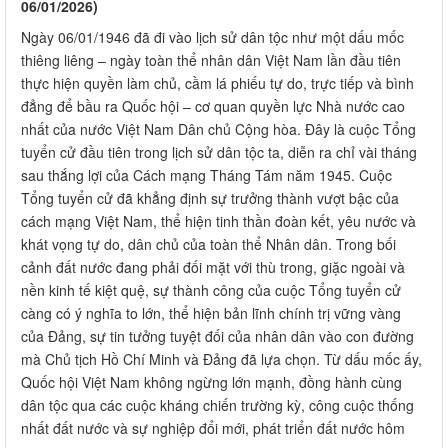
06/01/2026)
Ngày 06/01/1946 đã đi vào lịch sử dân tộc như một dấu mốc
thiêng liêng – ngày toàn thể nhân dân Việt Nam lần đầu tiên
thực hiện quyền làm chủ, cầm lá phiếu tự do, trực tiếp và bình
đẳng để bầu ra Quốc hội – cơ quan quyền lực Nhà nước cao
nhất của nước Việt Nam Dân chủ Cộng hòa. Đây là cuộc Tổng
tuyển cử đầu tiên trong lịch sử dân tộc ta, diễn ra chỉ vài tháng
sau thắng lợi của Cách mạng Tháng Tám năm 1945. Cuộc
Tổng tuyển cử đã khẳng định sự trưởng thành vượt bậc của
cách mạng Việt Nam, thể hiện tinh thần đoàn kết, yêu nước và
khát vọng tự do, dân chủ của toàn thể Nhân dân. Trong bối
cảnh đất nước đang phải đối mặt với thù trong, giặc ngoài và
nền kinh tế kiệt quệ, sự thành công của cuộc Tổng tuyển cử
càng có ý nghĩa to lớn, thể hiện bản lĩnh chính trị vững vàng
của Đảng, sự tin tưởng tuyệt đối của nhân dân vào con đường
mà Chủ tịch Hồ Chí Minh và Đảng đã lựa chọn. Từ dấu mốc ấy,
Quốc hội Việt Nam không ngừng lớn mạnh, đồng hành cùng
dân tộc qua các cuộc kháng chiến trường kỳ, công cuộc thống
nhất đất nước và sự nghiệp đổi mới, phát triển đất nước hôm