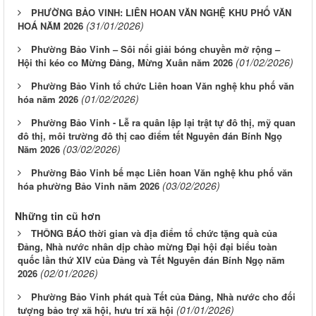
PHƯỜNG BẢO VINH: LIÊN HOAN VĂN NGHỆ KHU PHỐ VĂN
(31/01/2026)
HOÁ NĂM 2026
Phường Bảo Vinh – Sôi nổi giải bóng chuyền mở rộng –
(01/02/2026)
Hội thi kéo co Mừng Đảng, Mừng Xuân năm 2026
Phường Bảo Vinh tổ chức Liên hoan Văn nghệ khu phố văn
(01/02/2026)
hóa năm 2026
Phường Bảo Vinh - Lễ ra quân lập lại trật tự đô thị, mỹ quan
đô thị, môi trường đô thị cao điểm tết Nguyên đán Bính Ngọ
(03/02/2026)
Năm 2026
Phường Bảo Vinh bế mạc Liên hoan Văn nghệ khu phố văn
(03/02/2026)
hóa phường Bảo Vinh năm 2026
Những tin cũ hơn
THÔNG BÁO thời gian và địa điểm tổ chức tặng quà của
Đảng, Nhà nước nhân dịp chào mừng Đại hội đại biểu toàn
quốc lần thứ XIV của Đảng và Tết Nguyên đán Bính Ngọ năm
(02/01/2026)
2026
Phường Bảo Vinh phát quà Tết của Đảng, Nhà nước cho đối
(01/01/2026)
tượng bảo trợ xã hội, hưu trí xã hội