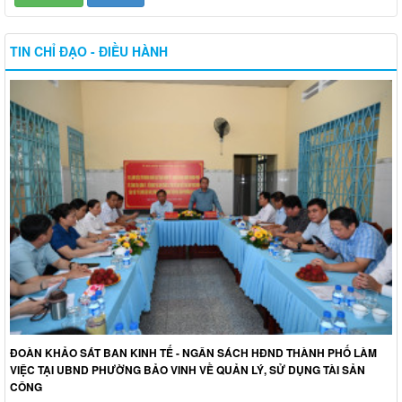
TIN CHỈ ĐẠO - ĐIỀU HÀNH
ĐOÀN KHẢO SÁT BAN KINH TẾ - NGÂN SÁCH HĐND THÀNH PHỐ LÀM
VIỆC TẠI UBND PHƯỜNG BẢO VINH VỀ QUẢN LÝ, SỬ DỤNG TÀI SẢN
CÔNG