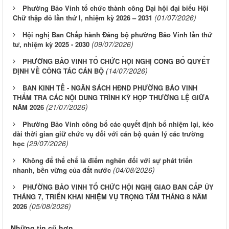
Phường Bảo Vinh tổ chức thành công Đại hội đại biểu Hội
(01/07/2026)
Chữ thập đỏ lần thứ I, nhiệm kỳ 2026 – 2031
Hội nghị Ban Chấp hành Đảng bộ phường Bảo Vinh lần thứ
(09/07/2026)
tư, nhiệm kỳ 2025 - 2030
PHƯỜNG BẢO VINH TỔ CHỨC HỘI NGHỊ CÔNG BỐ QUYẾT
(14/07/2026)
ĐỊNH VỀ CÔNG TÁC CÁN BỘ
BAN KINH TẾ - NGÂN SÁCH HĐND PHƯỜNG BẢO VINH
THẨM TRA CÁC NỘI DUNG TRÌNH KỲ HỌP THƯỜNG LỆ GIỮA
(21/07/2026)
NĂM 2026
Phường Bảo Vinh công bố các quyết định bổ nhiệm lại, kéo
dài thời gian giữ chức vụ đối với cán bộ quản lý các trường
(29/07/2026)
học
Không để thể chế là điểm nghẽn đối với sự phát triển
(04/08/2026)
nhanh, bền vững của đất nước
PHƯỜNG BẢO VINH TỔ CHỨC HỘI NGHỊ GIAO BAN CẤP ỦY
THÁNG 7, TRIỂN KHAI NHIỆM VỤ TRỌNG TÂM THÁNG 8 NĂM
(05/08/2026)
2026
Những tin cũ hơn