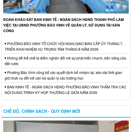
ĐOÀN KHẢO SÁT BAN KINH TẾ - NGÂN SÁCH HĐND THÀNH PHỐ LÀM
VIỆC TẠI UBND PHƯỜNG BẢO VINH VỀ QUẢN LÝ, SỬ DỤNG TÀI SẢN
CÔNG
PHƯỜNG BẢO VINH TỔ CHỨC HỘI NGHỊ GIAO BAN CẤP ỦY THÁNG 7,
TRIỂN KHAI NHIỆM VỤ TRỌNG TÂM THÁNG 8 NĂM 2026
Không để thể chế là điểm nghẽn đối với sự phát triển nhanh, bền vững của
đất nước
Phường Bảo Vinh công bố các quyết định bổ nhiệm lại, kéo dài thời gian
giữ chức vụ đối với cán bộ quản lý các trường học
BAN KINH TẾ - NGÂN SÁCH HĐND PHƯỜNG BẢO VINH THẨM TRA CÁC
NỘI DUNG TRÌNH KỲ HỌP THƯỜNG LỆ GIỮA NĂM 2026
CHẾ ĐỘ, CHÍNH SÁCH - QUY ĐỊNH MỚI