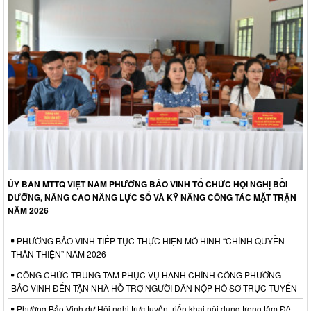
ỦY BAN MTTQ VIỆT NAM PHƯỜNG BẢO VINH TỔ CHỨC HỘI NGHỊ BỒI
DƯỠNG, NÂNG CAO NĂNG LỰC SỐ VÀ KỸ NĂNG CÔNG TÁC MẶT TRẬN
NĂM 2026
PHƯỜNG BẢO VINH TIẾP TỤC THỰC HIỆN MÔ HÌNH “CHÍNH QUYỀN
THÂN THIỆN” NĂM 2026
CÔNG CHỨC TRUNG TÂM PHỤC VỤ HÀNH CHÍNH CÔNG PHƯỜNG
BẢO VINH ĐẾN TẬN NHÀ HỖ TRỢ NGƯỜI DÂN NỘP HỒ SƠ TRỰC TUYẾN
Phường Bảo Vinh dự Hội nghị trực tuyến triển khai nội dung trọng tâm Đề