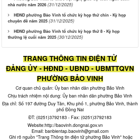
(31/12/2025)
nhà nước năm 2026
HĐND phường Bảo Vinh tổ chức kỳ họp thứ chín - Kỳ họp
(31/12/2025)
chuyên đề năm 2025
HĐND phường Bảo Vinh tổ chức kỳ họp thứ 8 - Kỳ họp
(30/12/2025)
thường lệ cuối năm 2025
TRANG THÔNG TIN ĐIỆN TỬ
ĐẢNG ỦY - HĐND - UBND - UBMTTQVN
PHƯỜNG BẢO VINH
Cơ quan chủ quản: Ủy ban nhân dân phường Bảo Vinh
Chịu trách nhiệm nội dung: Ủy ban nhân dân phường Bảo Vinh
Địa chỉ: Số 197 đường Duy Tân, Khu phố 1, phường Bảo Vinh, thành
phố Đồng Nai
ĐT: (0251)3792183 - Fax: (0251)3792183
Website:http://baovinh.dongnai.gov.vn
Email: banbientap.baovinh@gmail.com
​ Ghi rõ nguồn "Trang Thông tin điện tử phường Bảo Vinh" hoặc