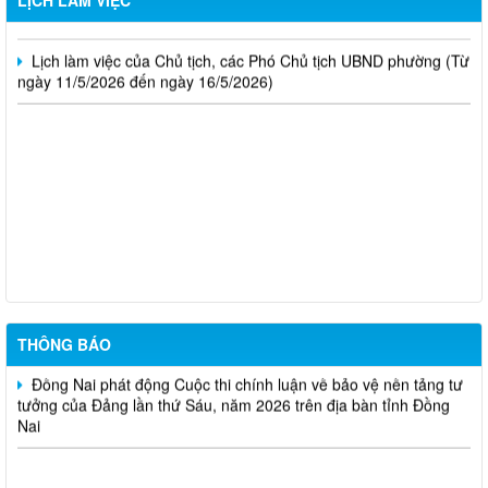
ngày 18/5/2026 đến ngày 23/5/2026)
LỊCH LÀM VIỆC
Lịch làm việc của Chủ tịch, các Phó Chủ tịch UBND phường (Từ
ngày 11/5/2026 đến ngày 16/5/2026)
Trung tâm dịch việc làm thành phố Đồng Nai thông báo tuyển
dụng đơn hàng tháng 8 năm 2026
TUYÊN TRUYỀN SẮP XẾP, ĐỔI TÊN VÀ KIỆN TOÀN CÁC KHU
PHỐ PHƯỜNG BẢO VINH
Phường Bảo Vinh thông báo tuyển dụng viên chức năm 2026
THÔNG BÁO
Đồng Nai phát động Cuộc thi chính luận về bảo vệ nền tảng tư
tưởng của Đảng lần thứ Sáu, năm 2026 trên địa bàn tỉnh Đồng
Nai