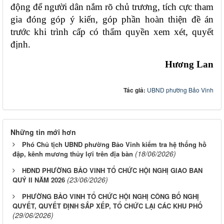
động để người dân nắm rõ chủ trương, tích cực tham 
gia đóng góp ý kiến, góp phần hoàn thiện đề án 
trước khi trình cấp có thẩm quyền xem xét, quyết 
định.
Hương Lan
Tác giả:
UBND phường Bảo Vinh
Những tin mới hơn
Phó Chủ tịch UBND phường Bảo Vinh kiểm tra hệ thống hồ
(18/06/2026)
đập, kênh mương thủy lợi trên địa bàn
HĐND PHƯỜNG BẢO VINH TỔ CHỨC HỘI NGHỊ GIAO BAN
(23/06/2026)
QUÝ II NĂM 2026
PHƯỜNG BẢO VINH TỔ CHỨC HỘI NGHỊ CÔNG BỐ NGHỊ
QUYẾT, QUYẾT ĐỊNH SẮP XẾP, TỔ CHỨC LẠI CÁC KHU PHỐ
(29/06/2026)