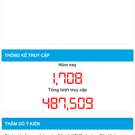
THỐNG KÊ TRUY CẬP
Hôm nay
1,708
Tổng lượt truy cập
487,509
THĂM DÒ Ý KIẾN