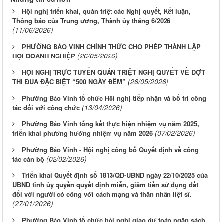
Hội nghị triển khai, quán triệt các Nghị quyết, Kết luận,
Thông báo của Trung ương, Thành ủy tháng 6/2026
(11/06/2026)
PHƯỜNG BẢO VINH CHÍNH THỨC CHO PHÉP THÀNH LẬP
(26/05/2026)
HỘI DOANH NGHIỆP
HỘI NGHỊ TRỰC TUYẾN QUÁN TRIỆT NGHỊ QUYẾT VỀ ĐỢT
(26/05/2026)
THI ĐUA ĐẶC BIỆT “500 NGÀY ĐÊM”
Phường Bảo Vinh tổ chức Hội nghị tiếp nhận và bố trí công
(13/04/2026)
tác đối với công chức
Phường Bảo Vinh tổng kết thực hiện nhiệm vụ năm 2025,
(07/02/2026)
triển khai phương hướng nhiệm vụ năm 2026
Phường Bảo Vinh - Hội nghị công bố Quyết định về công
(02/02/2026)
tác cán bộ
Triển khai Quyết định số 1813/QĐ-UBND ngày 22/10/2025 của
UBND tỉnh ủy quyền quyết định miễn, giảm tiền sử dụng đất
đối với người có công với cách mạng và thân nhân liệt sĩ.
(27/01/2026)
Phường Bảo Vinh tổ chức hội nghị giao dự toán ngân sách