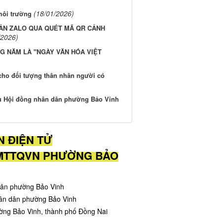
(18/01/2026)
môi trường
OẢN ZALO QUA QUÉT MÃ QR CẢNH
/2026)
G NĂM LÀ "NGÀY VĂN HÓA VIỆT
cho đối tượng thân nhân người có
ểu Hội đồng nhân dân phường Bảo Vinh
N ĐIỆN TỬ
UBMTTQVN PHƯỜNG BẢO
dân phường Bảo Vinh
hân dân phường Bảo Vinh
ường Bảo Vinh, thành phố Đồng Nai