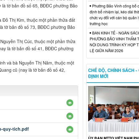
y là tờ bản đồ số 65, BĐĐC phường Bảo
Phường Bảo Vinh công bố c
định bổ nhiệm lại, kéo dài thờ
chức vụ đối với cán bộ quản l
 Đỗ Thị Kim, thuộc một phần thửa đất
trường học
 là tờ bản đồ số 73, BĐĐC phường Bảo
BAN KINH TẾ - NGÂN SÁ
PHƯỜNG BẢO VINH THẨM 
 Nguyễn Thị Cúc, thuộc một phần thửa
NỘI DUNG TRÌNH KỲ HỌP
nay là tờ bản đồ số 41, BĐĐC phường
LỆ GIỮA NĂM 2026
Minh và bà Nguyễn Thị Năm, thuộc một
uang cũ (nay là tờ bản đồ số 42,
CHẾ ĐỘ, CHÍNH SÁCH -
ĐỊNH MỚI
-quy-tich.pdf
ỦY BAN MTTQ VIỆT NAM P