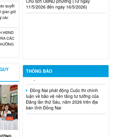
ác quyết
i gian giữ
Trung tâm dịch việc làm thành phố
ý các
Đồng Nai thông báo tuyển dụng đơn
hàng tháng 8 năm 2026
CH HĐND
TRA CÁC
TUYÊN TRUYỀN SẮP XẾP, ĐỔI TÊN
 THƯỜNG
VÀ KIỆN TOÀN CÁC KHU PHỐ
PHƯỜNG BẢO VINH
Phường Bảo Vinh thông báo tuyển
 QUY
dụng viên chức năm 2026
THÔNG BÁO
Đồng Nai phát động Cuộc thi chính
luận về bảo vệ nền tảng tư tưởng của
Đảng lần thứ Sáu, năm 2026 trên địa
bàn tỉnh Đồng Nai
HƯỜNG