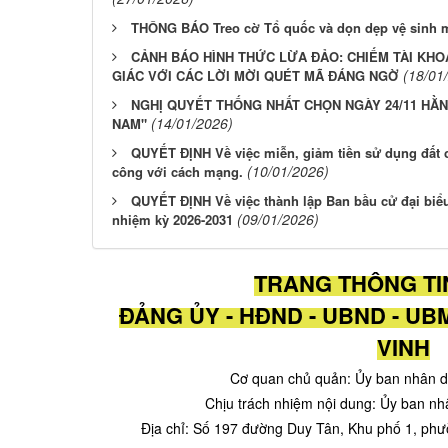
THÔNG BÁO Treo cờ Tổ quốc và dọn dẹp vệ sinh 
CẢNH BÁO HÌNH THỨC LỪA ĐẢO: CHIẾM TÀI KH
(18/01
GIÁC VỚI CÁC LỜI MỜI QUÉT MÃ ĐÁNG NGỜ
NGHỊ QUYẾT THỐNG NHẤT CHỌN NGÀY 24/11 HẰN
(14/01/2026)
NAM"
QUYẾT ĐỊNH Về việc miễn, giảm tiền sử dụng đất 
(10/01/2026)
công với cách mạng.
QUYẾT ĐỊNH Về việc thành lập Ban bầu cử đại bi
(09/01/2026)
nhiệm kỳ 2026-2031
TRANG THÔNG TI
ĐẢNG ỦY - HĐND - UBND - 
VINH
Cơ quan chủ quản: Ủy ban nhân 
Chịu trách nhiệm nội dung: Ủy ban n
Địa chỉ: Số 197 đường Duy Tân, Khu phố 1, ph