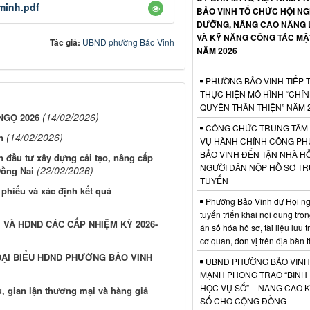
minh.pdf
BẢO VINH TỔ CHỨC HỘI NG
DƯỠNG, NÂNG CAO NĂNG 
VÀ KỸ NĂNG CÔNG TÁC MẶ
Tác giả:
UBND phường Bảo Vinh
NĂM 2026
PHƯỜNG BẢO VINH TIẾP 
THỰC HIỆN MÔ HÌNH “CHÍ
QUYỀN THÂN THIỆN” NĂM 
(14/02/2026)
NGỌ 2026
CÔNG CHỨC TRUNG TÂM
(14/02/2026)
n
VỤ HÀNH CHÍNH CÔNG P
BẢO VINH ĐẾN TẬN NHÀ H
n đầu tư xây dựng cải tạo, nâng cấp
NGƯỜI DÂN NỘP HỒ SƠ T
(22/02/2026)
Đồng Nai
TUYẾN
phiếu và xác định kết quả
Phường Bảo Vinh dự Hội ngh
tuyến triển khai nội dung trọ
 VÀ HĐND CÁC CẤP NHIỆM KỲ 2026-
án số hóa hồ sơ, tài liệu lưu 
cơ quan, đơn vị trên địa bàn
ĐẠI BIỂU HĐND PHƯỜNG BẢO VINH
UBND PHƯỜNG BẢO VINH
MẠNH PHONG TRÀO “BÌNH
HỌC VỤ SỐ” – NÂNG CAO 
, gian lận thương mại và hàng giả
SỐ CHO CỘNG ĐỒNG