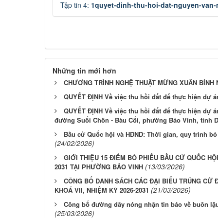
Tập tin 4:
1quyet-dinh-thu-hoi-dat-nguyen-van-
Những tin mới hơn
CHƯƠNG TRÌNH NGHỆ THUẬT MỪNG XUÂN BÍNH 
QUYẾT ĐỊNH Về việc thu hồi đất để thực hiện dự á
QUYẾT ĐỊNH Về việc thu hồi đất để thực hiện dự á
đường Suối Chồn - Bàu Cối, phường Bảo Vinh, tỉnh 
Bầu cử Quốc hội và HĐND: Thời gian, quy trình bỏ 
(24/02/2026)
GIỚI THIỆU 15 ĐIỂM BỎ PHIẾU BẦU CỬ QUỐC HỘI
(13/03/2026)
2031 TẠI PHƯỜNG BẢO VINH
CÔNG BỐ DANH SÁCH CÁC ĐẠI BIỂU TRÚNG CỬ 
(21/03/2026)
KHOÁ VII, NHIỆM KỲ 2026-2031
Công bố đường dây nóng nhận tin báo về buôn lậu
(25/03/2026)