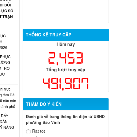
HỊ BỒI
LỰC SỐ
T TRẬN
THỐNG KÊ TRUY CẬP
TỤC
NH
Hôm nay
2026
2,453
 PHỤC
HƯỜNG
Ỗ TRỢ
Tổng lượt truy cập
RỰC
491,907
ị trực
ng tâm Đề
trữ của các
THĂM DÒ Ý KIẾN
 thành phố
 ĐẨY
Đánh giá về trang thông tin điện tử UBND
 DÂN
phường Bảo Vinh
KỸ NĂNG
Rất tốt