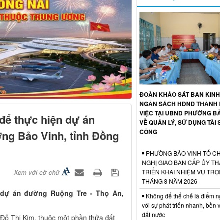
ĐOÀN KHẢO SÁT BAN KINH 
NGÂN SÁCH HĐND THÀNH 
VIỆC TẠI UBND PHƯỜNG B
để thực hiện dự án
VỀ QUẢN LÝ, SỬ DỤNG TÀI
CÔNG
ng Bảo Vinh, tỉnh Đồng
PHƯỜNG BẢO VINH TỔ CH
NGHỊ GIAO BAN CẤP ỦY TH
TRIỂN KHAI NHIỆM VỤ TR
Xem với cỡ chữ
THÁNG 8 NĂM 2026
 dự án đường Ruộng Tre - Thọ An,
Không để thể chế là điểm n
với sự phát triển nhanh, bền
đất nước
Đỗ Thị Kim, thuộc một phần thửa đất