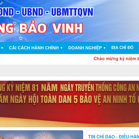
CẢI CÁCH HÀNH CHÍNH
DOANH NGHIỆP
ĐỊA CHỈ ĐỎ
▼
▼
▼
Chào mừng kỷ niệm 81 năm Ngày 
TIN CHỈ ĐẠO - ĐIỀU HÀ