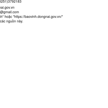
(0251)3792183
ongnai.gov.vn
nh@gmail.com
h" hoặc "https://baovinh.dongnai.gov.vn/"
ừ các nguồn này.