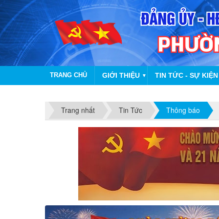
TRANG CHỦ
GIỚI THIỆU
TIN TỨC - SỰ KIỆN
▼
Trang nhất
Tin Tức
Thông báo