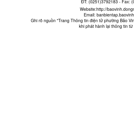
ĐT: (0251)3792183 - Fax: 
Website:http://baovinh.d
Email: banbientap.baovi
​ Ghi rõ nguồn "Trang Thông tin điện tử phường Bảo Vin
khi phát hành lại thông tin t