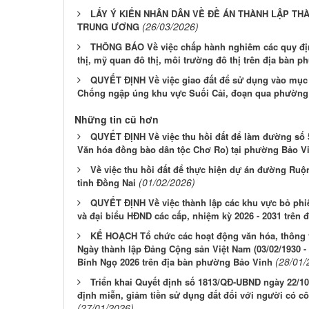
LẤY Ý KIẾN NHÂN DÂN VỀ ĐỀ ÁN THÀNH LẬP T
(26/03/2026)
TRUNG ƯƠNG
THÔNG BÁO Về việc chấp hành nghiêm các quy định
thị, mỹ quan đô thị, môi trường đô thị trên địa bàn 
QUYẾT ĐỊNH Về việc giao đất để sử dụng vào mục 
Chống ngập úng khu vực Suối Cải, đoạn qua phường
Những tin cũ hơn
QUYẾT ĐỊNH Về việc thu hồi đất để làm đường số
Văn hóa đồng bào dân tộc Chơ Ro) tại phường Bảo Vi
Về việc thu hồi đất để thực hiện dự án đường Ruộ
(01/02/2026)
tỉnh Đồng Nai
QUYẾT ĐỊNH Về việc thành lập các khu vực bỏ phi
và đại biểu HĐND các cấp, nhiệm kỳ 2026 - 2031 trên
KẾ HOẠCH Tổ chức các hoạt động văn hóa, thông t
Ngày thành lập Đảng Cộng sản Việt Nam (03/02/1930 
(28/01/
Bính Ngọ 2026 trên địa bàn phường Bảo Vinh
Triển khai Quyết định số 1813/QĐ-UBND ngày 22/1
định miễn, giảm tiền sử dụng đất đối với người có cô
(27/01/2026)