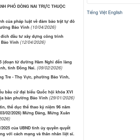
HÀNH PHỐ ĐỒNG NAI TRỰC THUỘC
Tiếng Việt
English
 của pháp luật về đảm bảo trật tự đô
(10/04/2026)
phường Bảo Vinh
đích đầu tư xây dựng công trình
(12/04/2026)
 Bảo Vinh
 5 (đoạn từ đường Hàm Nghi đến làng
(09/02/2026)
nh, tỉnh Đồng Nai.
ng Tre - Thọ Vực, phường Bảo Vinh,
ếu bầu cử đại biểu Quốc hội khóa XVI
(29/01/2026)
 địa bàn phường Bảo Vinh
in, thể dục thể thao kỷ niệm 96 năm
- 03/02/2026) Mừng Đảng, Mừng Xuân
2026)
0/2025 của UBND tỉnh ủy quyền quyết
ng với cách mạng và thân nhân liệt sĩ.