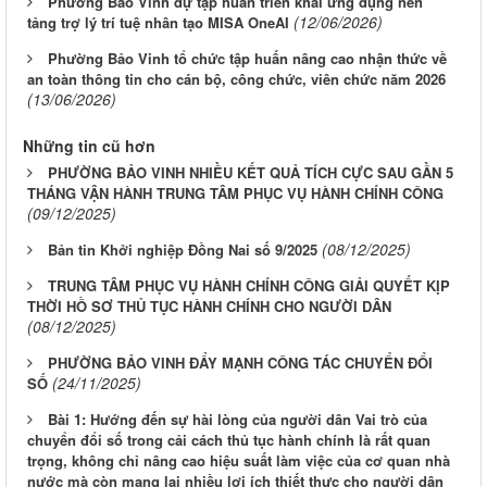
Phường Bảo Vinh dự tập huấn triển khai ứng dụng nền
(12/06/2026)
tảng trợ lý trí tuệ nhân tạo MISA OneAI
Phường Bảo Vinh tổ chức tập huấn nâng cao nhận thức về
an toàn thông tin cho cán bộ, công chức, viên chức năm 2026
(13/06/2026)
Những tin cũ hơn
PHƯỜNG BẢO VINH NHIỀU KẾT QUẢ TÍCH CỰC SAU GẦN 5
THÁNG VẬN HÀNH TRUNG TÂM PHỤC VỤ HÀNH CHÍNH CÔNG
(09/12/2025)
(08/12/2025)
Bản tin Khởi nghiệp Đồng Nai số 9/2025
TRUNG TÂM PHỤC VỤ HÀNH CHÍNH CÔNG GIẢI QUYẾT KỊP
THỜI HỒ SƠ THỦ TỤC HÀNH CHÍNH CHO NGƯỜI DÂN
(08/12/2025)
PHƯỜNG BẢO VINH ĐẨY MẠNH CÔNG TÁC CHUYỂN ĐỔI
(24/11/2025)
SỐ
Bài 1: Hướng đến sự hài lòng của người dân Vai trò của
chuyển đổi số trong cải cách thủ tục hành chính là rất quan
trọng, không chỉ nâng cao hiệu suất làm việc của cơ quan nhà
nước mà còn mang lại nhiều lợi ích thiết thực cho người dân