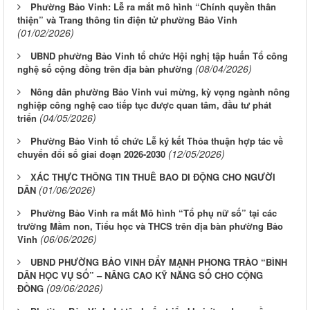
Phường Bảo Vinh: Lễ ra mắt mô hình “Chính quyền thân
thiện” và Trang thông tin điện tử phường Bảo Vinh
(01/02/2026)
UBND phường Bảo Vinh tổ chức Hội nghị tập huấn Tổ công
(08/04/2026)
nghệ số cộng đồng trên địa bàn phường
Nông dân phường Bảo Vinh vui mừng, kỳ vọng ngành nông
nghiệp công nghệ cao tiếp tục được quan tâm, đầu tư phát
(04/05/2026)
triển
Phường Bảo Vinh tổ chức Lễ ký kết Thỏa thuận hợp tác về
(12/05/2026)
chuyển đổi số giai đoạn 2026-2030
XÁC THỰC THÔNG TIN THUÊ BAO DI ĐỘNG CHO NGƯỜI
(01/06/2026)
DÂN
Phường Bảo Vinh ra mắt Mô hình “Tổ phụ nữ số” tại các
trường Mầm non, Tiểu học và THCS trên địa bàn phường Bảo
(06/06/2026)
Vinh
UBND PHƯỜNG BẢO VINH ĐẨY MẠNH PHONG TRÀO “BÌNH
DÂN HỌC VỤ SỐ” – NÂNG CAO KỸ NĂNG SỐ CHO CỘNG
(09/06/2026)
ĐỒNG