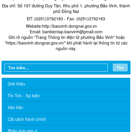
Địa chỉ: Số 197 đường Duy Tân, Khu phố 1, phường Bảo Vinh, thành
phố Đồng Nai
ĐT: (0251)3792183 - Fax: (0251)3792183
Website:http://baovinh.dongnai.gov.vn
Email: banbientap.baovinh@gmail.com
​ Ghi rõ nguồn "Trang Thông tin điện tử phường Bảo Vinh" hoặc
"https://baovinh.dongnai.gov.vn/" khi phát hành lại thông tin từ các
nguồn này.
Tìm
Giới thiệu
Tin Tức - Sự kiện
Văn bản
Cải cách hành chính
THÔNG BÁO Lịch làm việc của Chủ tịch, các Phó Chủ tịch
Phản ánh góp ý