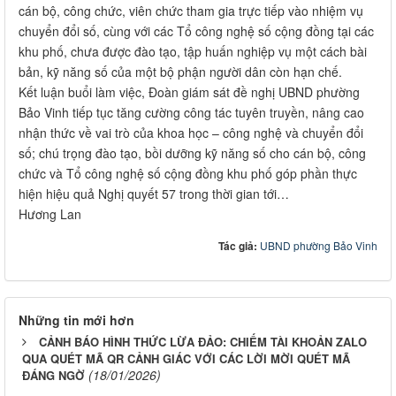
cán bộ, công chức, viên chức tham gia trực tiếp vào nhiệm vụ
chuyển đổi số, cùng với các Tổ công nghệ số cộng đồng tại các
khu phố, chưa được đào tạo, tập huấn nghiệp vụ một cách bài
bản, kỹ năng số của một bộ phận người dân còn hạn chế.
Kết luận buổi làm việc, Đoàn giám sát đề nghị UBND phường
Bảo Vinh tiếp tục tăng cường công tác tuyên truyền, nâng cao
nhận thức về vai trò của khoa học – công nghệ và chuyển đổi
số; chú trọng đào tạo, bồi dưỡng kỹ năng số cho cán bộ, công
chức và Tổ công nghệ số cộng đồng khu phố góp phần thực
hiện hiệu quả Nghị quyết 57 trong thời gian tới…
Hương Lan
Tác giả:
UBND phường Bảo Vinh
Những tin mới hơn
CẢNH BÁO HÌNH THỨC LỪA ĐẢO: CHIẾM TÀI KHOẢN ZALO
QUA QUÉT MÃ QR CẢNH GIÁC VỚI CÁC LỜI MỜI QUÉT MÃ
(18/01/2026)
ĐÁNG NGỜ