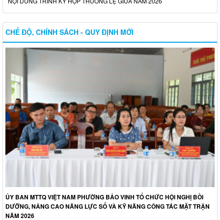
NỘI DUNG TRÌNH KỲ HỌP THƯỜNG LỆ GIỮA NĂM 2026
CHẾ ĐỘ, CHÍNH SÁCH - QUY ĐỊNH MỚI
ỦY BAN MTTQ VIỆT NAM PHƯỜNG BẢO VINH TỔ CHỨC HỘI NGHỊ BỒI
DƯỠNG, NÂNG CAO NĂNG LỰC SỐ VÀ KỸ NĂNG CÔNG TÁC MẶT TRẬN
NĂM 2026