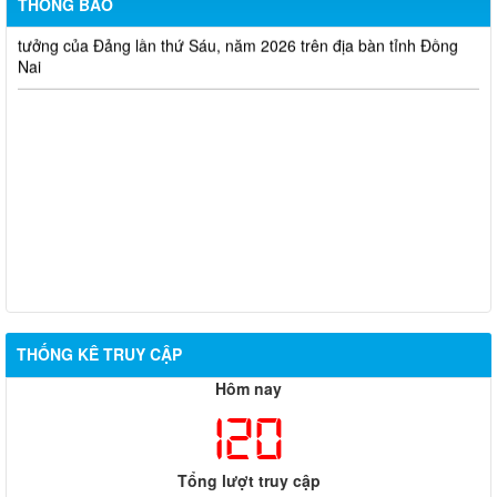
THÔNG BÁO
Đồng Nai phát động Cuộc thi chính luận về bảo vệ nền tảng tư
tưởng của Đảng lần thứ Sáu, năm 2026 trên địa bàn tỉnh Đồng
Nai
THỐNG KÊ TRUY CẬP
Hôm nay
120
Tổng lượt truy cập