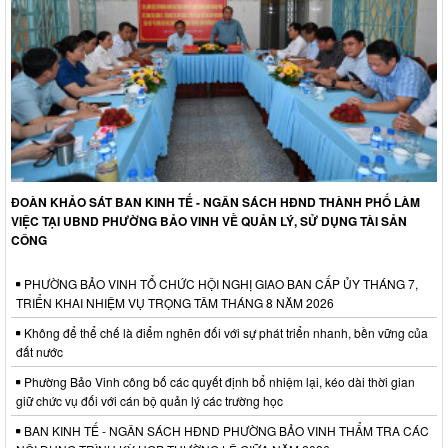
ĐOÀN KHẢO SÁT BAN KINH TẾ - NGÂN SÁCH HĐND THÀNH PHỐ LÀM
VIỆC TẠI UBND PHƯỜNG BẢO VINH VỀ QUẢN LÝ, SỬ DỤNG TÀI SẢN
CÔNG
PHƯỜNG BẢO VINH TỔ CHỨC HỘI NGHỊ GIAO BAN CẤP ỦY THÁNG 7,
TRIỂN KHAI NHIỆM VỤ TRỌNG TÂM THÁNG 8 NĂM 2026
Không để thể chế là điểm nghẽn đối với sự phát triển nhanh, bền vững của
đất nước
Phường Bảo Vinh công bố các quyết định bổ nhiệm lại, kéo dài thời gian
giữ chức vụ đối với cán bộ quản lý các trường học
BAN KINH TẾ - NGÂN SÁCH HĐND PHƯỜNG BẢO VINH THẨM TRA CÁC